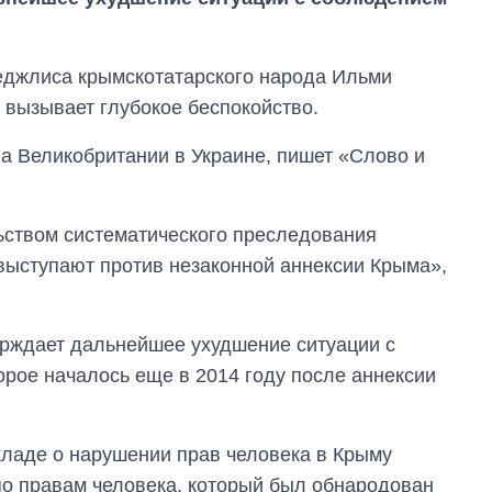
еджлиса крымскотатарского народа Ильми
 вызывает глубокое беспокойство.
ва Великобритании в Украине, пишет «Слово и
ьством систематического преследования
выступают против незаконной аннексии Крыма»,
верждает дальнейшее ухудшение ситуации с
орое началось еще в 2014 году после аннексии
Дефицит памяти:
как вырос спрос
кладе о нарушении прав человека в Крыму
на чипы за
о правам человека, который был обнародован
последние годы и