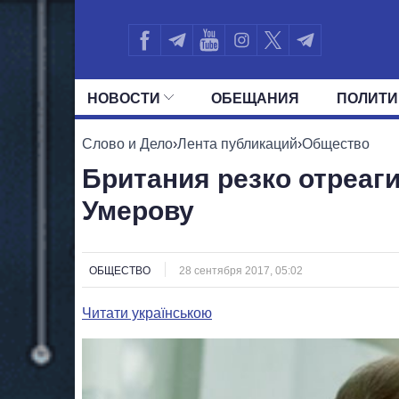
НОВОСТИ
ОБЕЩАНИЯ
ПОЛИТИ
ВСЕ ПОЛИТИКИ
ПРЕЗИДЕНТ И ОФ
Слово и Дело
›
Лента публикаций
›
Общество
Британия резко отреаг
Умерову
ОБЩЕСТВО
28 сентября 2017, 05:02
Читати українською