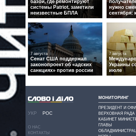
базой, где ремонтируют
получател
системы Patriot, заметили
нужно смен
неизвестные БПЛА
сентября: 
7 августа
7 августа
Сенат США поддержал
Междунар
законопроект об «адских
Украины с
санкциях» против россии
июле
МОНИТОРИНГ
ПРЕЗИДЕНТ И ОФ
УКР
РОС
ВЕРХОВНАЯ РАДА
КАБИНЕТ МИНИСТ
ГЛАВЫ
О НАС
ОБЛАДМИНИСТРА
КОНТАКТЫ