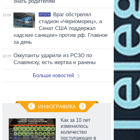
знать родителям
Враг обстрелял
ИТОГИ
23:09
стадион «Черноморец», а
Сенат США поддержал
«адские санкции» против рф. Главное
за день
Оккупанты ударили из РСЗО по
22:29
Славянску, есть жертва и ранены
Больше новостей
ИНФОГРАФИКА
Как за 10 лет
изменилось
количество
поступающих в