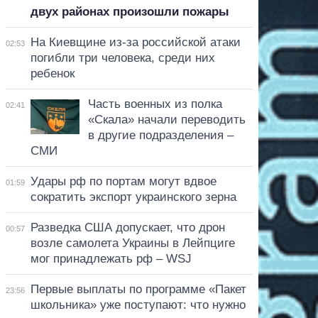
двух районах произошли пожары
На Киевщине из-за российской атаки
02:53
погибли три человека, среди них
ребенок
Часть военных из полка
02:41
«Скала» начали переводить
в другие подразделения –
СМИ
Удары рф по портам могут вдвое
01:59
сократить экспорт украинского зерна
Разведка США допускает, что дрон
00:57
возле самолета Украины в Лейпциге
мог принадлежать рф – WSJ
Первые выплаты по программе «Пакет
23:56
школьника» уже поступают: что нужно