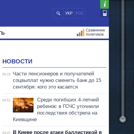
УКР
РОС
Сравнение
ТЬ
политиков
СТРАЦИЙ
МЭРЫ
ВСЕ ПЕРСОНЫ
НОВОСТИ
Части пенсионеров и получателей
05:15
соцвыплат нужно сменить банк до 15
сентября: кого это касается
Среди погибших 4-летний
04:51
ребенок: в ГСЧС уточнили
последствия обстрела на
Киевщине
В Киеве после атаки баллистикой в
03:47