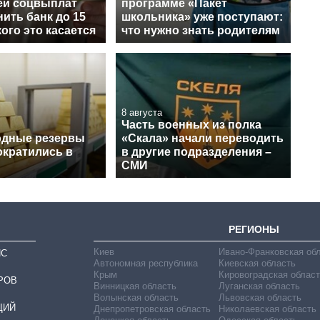
ей соцвыплат
программе «Пакет
ить банк до 15
школьника» уже поступают:
кого это касается
что нужно знать родителям
8 августа
Часть военных из полка
одные резервы
«Скала» начали переводить
ократились в
в другие подразделения –
СМИ
РЕГИОНЫ
Киев
Ивано-Франковская об
ИС
Автономная республика
Киевская область
Крым
Кировоградская област
РОВ
Винницкая область
Луганская область
Волынская область
Львовская область
ЦИЙ
Днепропетровская область
Николаевская область