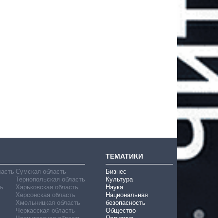
ТЕМАТИКИ
ласть
Сумская область
Бизнес
Тернопольская область
Культура
ь
Харьковская область
Наука
Херсонская область
Национальная
Хмельницкая область
безопасность
Черкасская область
Общество