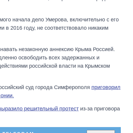
что прогнозируют
на 2027-й
амого начала дело Умерова, включительно с его
 в 2016 году, не соответствовало никаким
знавать незаконную аннексию Крыма Россией.
дленно освободить всех задержанных и
 действиями российской власти на Крымском
российский суд города Симферополя
приговорил
лонии.
выразило решительный протест
из-за приговора