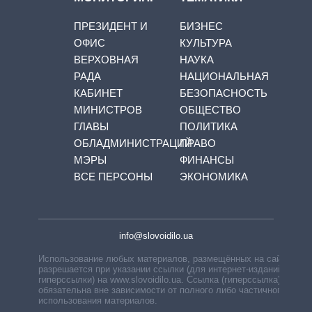
ПРЕЗИДЕНТ И
БИЗНЕС
ОФИС
КУЛЬТУРА
ВЕРХОВНАЯ
НАУКА
РАДА
НАЦИОНАЛЬНАЯ
КАБИНЕТ
БЕЗОПАСНОСТЬ
МИНИСТРОВ
ОБЩЕСТВО
ГЛАВЫ
ПОЛИТИКА
ОБЛАДМИНИСТРАЦИЙ
ПРАВО
МЭРЫ
ФИНАНСЫ
ВСЕ ПЕРСОНЫ
ЭКОНОМИКА
info@slovoidilo.ua
Использование любых материалов, размещённых на сайте,
разрешается при указании ссылки (для интернет-изданий —
гиперссылки) на www.slovoidilo.ua. Ссылка (гиперссылка)
обязательна вне зависимости от полного либо частичного
использования материалов.