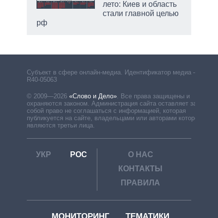
лето: Киев и область
стали главной целью
рф
Субъект в сфере онлайн-медиа. Идентификатор медиа –
R40-05063
© 2009—2026
«Слово и Дело»
.
Все права защищены и
охраняются законом. Администрация сайта оставляет за
собой право не соглашаться с информацией, которая
публикуется на сайте, владельцами или авторами которой
являются третьи лица.
УКР
РОС
О НАС
КОНТАКТЫ
ПРАВИЛА
МОНИТОРИНГ
ТЕМАТИКИ