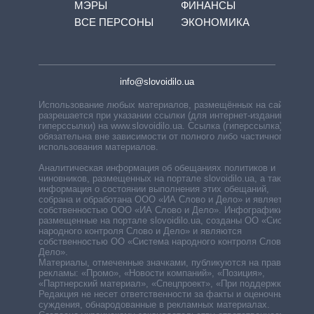
МЭРЫ
ФИНАНСЫ
ВСЕ ПЕРСОНЫ
ЭКОНОМИКА
info@slovoidilo.ua
Использование любых материалов, размещённых на сайте,
разрешается при указании ссылки (для интернет-изданий —
гиперссылки) на www.slovoidilo.ua. Ссылка (гиперссылка)
обязательна вне зависимости от полного либо частичного
использования материалов.
Аналитическая информация об обещаниях политиков и
чиновников, размещенных на портале slovoidilo.ua, а также
информация о состоянии выполнения этих обещаний,
собрана и обработана ООО «ИА Слово и Дело» и является
собственностью ООО «ИА Слово и Дело». Инфографики,
размещенные на портале slovoidilo.ua, созданы ОО «Система
народного контроля Слово и Дело» и являются
собственностью ОО «Система народного контроля Слово и
Дело».
Материалы, отмеченные значками, публикуются на правах
рекламы: «Промо», «Новости компаний», «Позиция»,
«Партнерский материал», «Спецпроект», «При поддержке».
Редакция не несет ответственности за факты и оценочные
суждения, обнародованные в рекламных материалах.