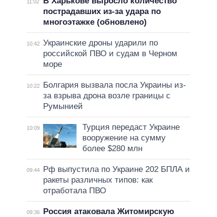
В Харькове выросло количество
11:02
пострадавших из-за удара по
многоэтажке (обновлено)
Украинские дроны ударили по
10:42
российской ПВО и судам в Черном
море
Болгария вызвала посла Украины из-
10:22
за взрыва дрона возле границы с
Румынией
Турция передаст Украине
10:09
вооружение на сумму
более $280 млн
Рф выпустила по Украине 202 БПЛА и
09:44
ракеты различных типов: как
отработала ПВО
Россия атаковала Житомирскую
09:36