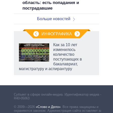
область: есть попадания и
пострадавшие
Больше новостей
ИНФОГРАФИКА
Как за 10 лет
изменилось
количество
ет
поступающих в
бакалавриат,
магистратуру и аспирантуру
рф
Субъект в сфере онлайн-медиа. Идентификатор медиа –
R40-05063
© 2009—2026
«Слово и Дело»
.
Все права защищены и
охраняются законом. Администрация сайта оставляет за