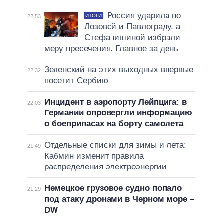
Россия ударила по
ИТОГИ
22:53
Лозовой и Павлограду, а
Стефанишиной избрали
меру пресечения. Главное за день
Зеленский на этих выходных впервые
22:32
посетит Сербию
Инцидент в аэропорту Лейпцига: в
22:03
Германии опровергли информацию
о боеприпасах на борту самолета
Отдельные списки для зимы и лета:
21:49
Кабмин изменит правила
распределения электроэнергии
Немецкое грузовое судно попало
21:29
под атаку дронами в Черном море –
DW