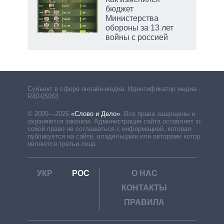
бюджет
Министерства
обороны за 13 лет
войны с россией
рф
Субъект в сфере онлайн-медиа. Идентификатор медиа –
R40-05063
© 2009—2026
«Слово и Дело»
.
Все права защищены и
охраняются законом. Администрация сайта оставляет за
собой право не соглашаться с информацией, которая
публикуется на сайте, владельцами или авторами которой
являются третьи лица.
УКР
РОС
О НАС
КОНТАКТЫ
ПРАВИЛА