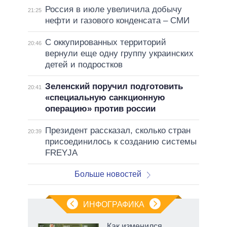
Россия в июле увеличила добычу
21:25
нефти и газового конденсата – СМИ
С оккупированных территорий
20:46
вернули еще одну группу украинских
детей и подростков
Зеленский поручил подготовить
20:41
«специальную санкционную
операцию» против россии
Президент рассказал, сколько стран
20:39
присоединилось к созданию системы
FREYJA
Больше новостей
ИНФОГРАФИКА
еля
Как изменился