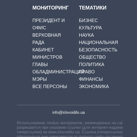
МОНИТОРИНГ
ТЕМАТИКИ
ПРЕЗИДЕНТ И
БИЗНЕС
ОФИС
КУЛЬТУРА
ВЕРХОВНАЯ
НАУКА
РАДА
НАЦИОНАЛЬНАЯ
КАБИНЕТ
БЕЗОПАСНОСТЬ
МИНИСТРОВ
ОБЩЕСТВО
ГЛАВЫ
ПОЛИТИКА
ОБЛАДМИНИСТРАЦИЙ
ПРАВО
МЭРЫ
ФИНАНСЫ
ВСЕ ПЕРСОНЫ
ЭКОНОМИКА
info@slovoidilo.ua
Использование любых материалов, размещённых на сайте,
разрешается при указании ссылки (для интернет-изданий —
гиперссылки) на www.slovoidilo.ua. Ссылка (гиперссылка)
обязательна вне зависимости от полного либо частичного