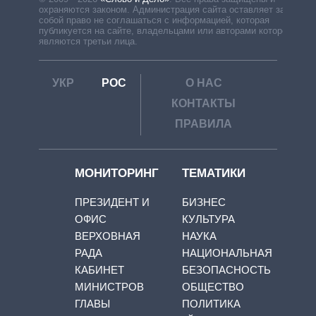
охраняются законом. Администрация сайта оставляет за
собой право не соглашаться с информацией, которая
публикуется на сайте, владельцами или авторами которой
являются третьи лица.
УКР
РОС
О НАС
КОНТАКТЫ
ПРАВИЛА
МОНИТОРИНГ
ТЕМАТИКИ
ПРЕЗИДЕНТ И
БИЗНЕС
ОФИС
КУЛЬТУРА
ВЕРХОВНАЯ
НАУКА
РАДА
НАЦИОНАЛЬНАЯ
КАБИНЕТ
БЕЗОПАСНОСТЬ
МИНИСТРОВ
ОБЩЕСТВО
ГЛАВЫ
ПОЛИТИКА