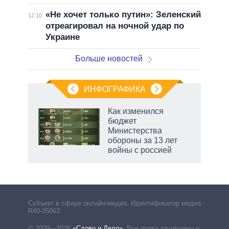
«Не хочет только путин»: Зеленский
12:10
отреагировал на ночной удар по
Украине
Больше новостей
ИНФОГРАФИКА
Как изменился
бюджет
не за
Министерства
асть
обороны за 13 лет
елью
войны с россией
Субъект в сфере онлайн-медиа. Идентификатор медиа –
R40-05063
© 2009—2026
«Слово и Дело»
.
Все права защищены и