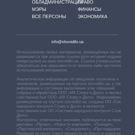
ОБЛАДМИНИСТРАЦИЙ
ПРАВО
МЭРЫ
ФИНАНСЫ
ВСЕ ПЕРСОНЫ
ЭКОНОМИКА
info@slovoidilo.ua
Использование любых материалов, размещённых на сайте,
разрешается при указании ссылки (для интернет-изданий —
гиперссылки) на www.slovoidilo.ua. Ссылка (гиперссылка)
обязательна вне зависимости от полного либо частичного
использования материалов.
Аналитическая информация об обещаниях политиков и
чиновников, размещенных на портале slovoidilo.ua, а также
информация о состоянии выполнения этих обещаний,
собрана и обработана ООО «ИА Слово и Дело» и является
собственностью ООО «ИА Слово и Дело». Инфографики,
размещенные на портале slovoidilo.ua, созданы ОО «Система
народного контроля Слово и Дело» и являются
собственностью ОО «Система народного контроля Слово и
Дело».
Материалы, отмеченные значками, публикуются на правах
рекламы: «Промо», «Новости компаний», «Позиция»,
«Партнерский материал», «Спецпроект», «При поддержке».
Редакция не несет ответственности за факты и оценочные