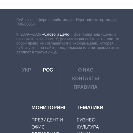
Субъект в сфере онлайн-медиа. Идентификатор медиа –
R40-05063
© 2009—2026
«Слово и Дело»
.
Все права защищены и
охраняются законом. Администрация сайта оставляет за
собой право не соглашаться с информацией, которая
публикуется на сайте, владельцами или авторами которой
являются третьи лица.
УКР
РОС
О НАС
КОНТАКТЫ
ПРАВИЛА
МОНИТОРИНГ
ТЕМАТИКИ
ПРЕЗИДЕНТ И
БИЗНЕС
ОФИС
КУЛЬТУРА