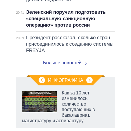
Зеленский поручил подготовить
20:41
«специальную санкционную
операцию» против россии
Президент рассказал, сколько стран
20:39
присоединилось к созданию системы
FREYJA
Больше новостей
ИНФОГРАФИКА
Как за 10 лет
изменилось
не за
количество
асть
поступающих в
елью
бакалавриат,
магистратуру и аспирантуру