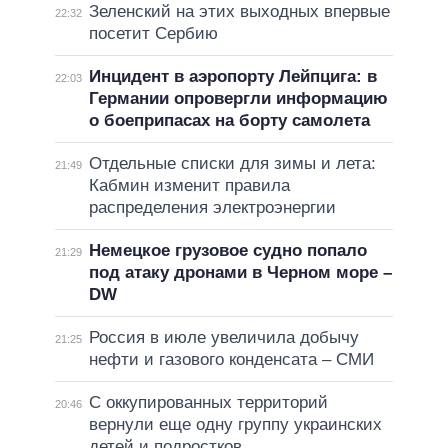
Зеленский на этих выходных впервые
22:32
посетит Сербию
Инцидент в аэропорту Лейпцига: в
22:03
Германии опровергли информацию
о боеприпасах на борту самолета
Отдельные списки для зимы и лета:
21:49
Кабмин изменит правила
распределения электроэнергии
Немецкое грузовое судно попало
21:29
под атаку дронами в Черном море –
DW
Россия в июле увеличила добычу
21:25
нефти и газового конденсата – СМИ
С оккупированных территорий
20:46
вернули еще одну группу украинских
детей и подростков