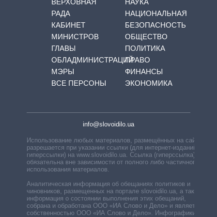
ВЕРХОВНАЯ
НАУКА
РАДА
НАЦИОНАЛЬНАЯ
КАБИНЕТ
БЕЗОПАСНОСТЬ
МИНИСТРОВ
ОБЩЕСТВО
ГЛАВЫ
ПОЛИТИКА
ОБЛАДМИНИСТРАЦИЙ
ПРАВО
МЭРЫ
ФИНАНСЫ
ВСЕ ПЕРСОНЫ
ЭКОНОМИКА
info@slovoidilo.ua
Использование любых материалов, размещённых на сайте,
разрешается при указании ссылки (для интернет-изданий —
гиперссылки) на www.slovoidilo.ua. Ссылка (гиперссылка)
обязательна вне зависимости от полного либо частичного
использования материалов.
Аналитическая информация об обещаниях политиков и
чиновников, размещенных на портале slovoidilo.ua, а также
информация о состоянии выполнения этих обещаний,
собрана и обработана ООО «ИА Слово и Дело» и является
собственностью ООО «ИА Слово и Дело». Инфографики,