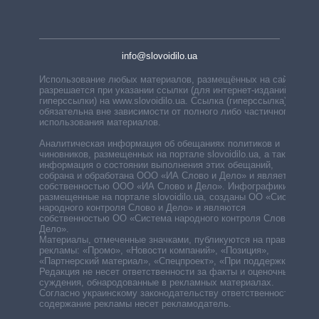
info@slovoidilo.ua
Использование любых материалов, размещённых на сайте,
разрешается при указании ссылки (для интернет-изданий —
гиперссылки) на www.slovoidilo.ua. Ссылка (гиперссылка)
обязательна вне зависимости от полного либо частичного
использования материалов.
Аналитическая информация об обещаниях политиков и
чиновников, размещенных на портале slovoidilo.ua, а также
информация о состоянии выполнения этих обещаний,
собрана и обработана ООО «ИА Слово и Дело» и является
собственностью ООО «ИА Слово и Дело». Инфографики,
размещенные на портале slovoidilo.ua, созданы ОО «Система
народного контроля Слово и Дело» и являются
собственностью ОО «Система народного контроля Слово и
Дело».
Материалы, отмеченные значками, публикуются на правах
рекламы: «Промо», «Новости компаний», «Позиция»,
«Партнерский материал», «Спецпроект», «При поддержке».
Редакция не несет ответственности за факты и оценочные
суждения, обнародованные в рекламных материалах.
Согласно украинскому законодательству ответственность за
содержание рекламы несет рекламодатель.