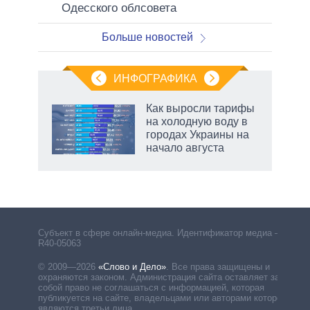
Одесского облсовета
Больше новостей
ИНФОГРАФИКА
еля
Как выросли тарифы
на холодную воду в
городах Украины на
начало августа
Субъект в сфере онлайн-медиа. Идентификатор медиа –
R40-05063
© 2009—2026
«Слово и Дело»
.
Все права защищены и
охраняются законом. Администрация сайта оставляет за
собой право не соглашаться с информацией, которая
публикуется на сайте, владельцами или авторами которой
являются третьи лица.