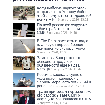
Колумбийские наркокартели
отправляют в Украину бойцов,
чтобы получить опыт дроновой
войны – FT
6 августа 2026, 13:02
По всей россии фиксируются
сбои в работе интернета –
СМИ
6 августа 2026, 14:19
В Fire Point рассказали, когда
планируют первое боевое
применение системы Freya
6 августа 2026, 13:30
Замглавы Запорожского
облсовета продлили
обязанности еще на два
месяца
6 августа 2026, 11:26
Россия атаковала судно с
украинской пшеницей в
Черном море, есть погибший и
раненые
6 августа 2026, 12:20
Трамп пригрозил тюрьмой тем,
кто рассказывает СМИ о
дефиците боеприпасов в США
6 августа 2026, 11:34