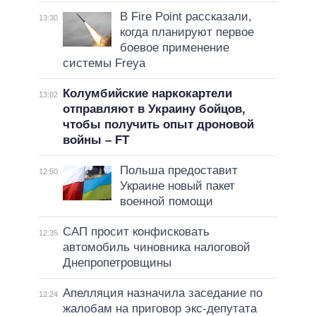
В Fire Point рассказали,
13:30
когда планируют первое
боевое применение
системы Freya
Колумбийские наркокартели
13:02
отправляют в Украину бойцов,
чтобы получить опыт дроновой
войны – FT
Польша предоставит
12:50
Украине новый пакет
военной помощи
САП просит конфисковать
12:35
автомобиль чиновника налоговой
Днепропетровщины
Апелляция назначила заседание по
12:24
жалобам на приговор экс-депутата