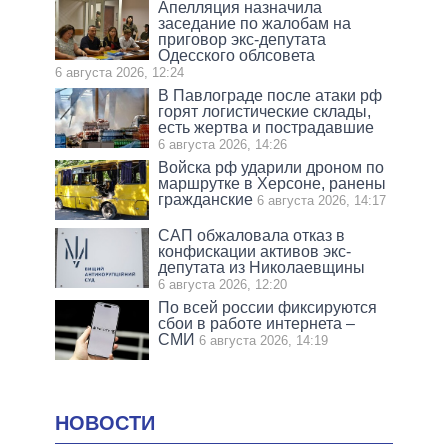
Апелляция назначила
заседание по жалобам на
приговор экс-депутата
Одесского облсовета
6 августа 2026, 12:24
В Павлограде после атаки рф
горят логистические склады,
есть жертва и пострадавшие
6 августа 2026, 14:26
Войска рф ударили дроном по
маршрутке в Херсоне, ранены
гражданские
6 августа 2026, 14:17
САП обжаловала отказ в
конфискации активов экс-
депутата из Николаевщины
6 августа 2026, 12:20
По всей россии фиксируются
сбои в работе интернета –
СМИ
6 августа 2026, 14:19
НОВОСТИ