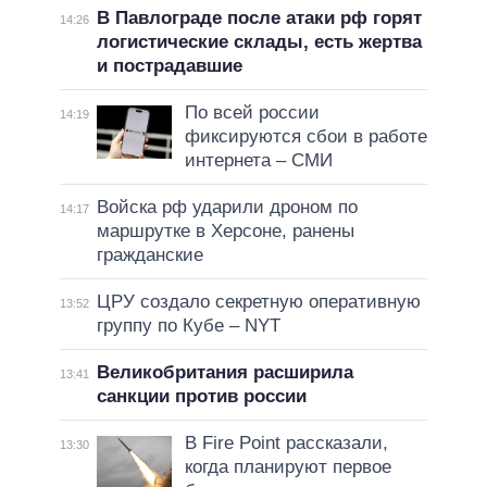
В Павлограде после атаки рф горят
14:26
логистические склады, есть жертва
и пострадавшие
По всей россии
14:19
фиксируются сбои в работе
интернета – СМИ
Войска рф ударили дроном по
14:17
маршрутке в Херсоне, ранены
гражданские
ЦРУ создало секретную оперативную
13:52
группу по Кубе – NYT
Великобритания расширила
13:41
санкции против россии
В Fire Point рассказали,
13:30
когда планируют первое