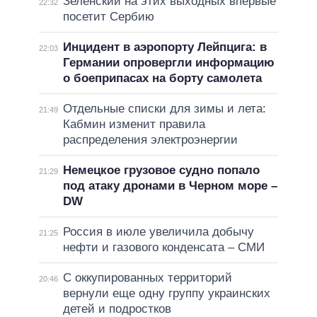
Зеленский на этих выходных впервые
22:32
посетит Сербию
Инцидент в аэропорту Лейпцига: в
22:03
Германии опровергли информацию
о боеприпасах на борту самолета
Отдельные списки для зимы и лета:
21:49
Кабмин изменит правила
распределения электроэнергии
Немецкое грузовое судно попало
21:29
под атаку дронами в Черном море –
DW
Россия в июле увеличила добычу
21:25
нефти и газового конденсата – СМИ
С оккупированных территорий
20:46
вернули еще одну группу украинских
детей и подростков