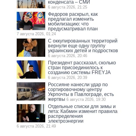
конденсата – СМИ
6 августа 2026, 21:25
Федоров раскрыл, как
предлагал изменить
мобилизацию: что
предусматривал план
7 августа 2026, 01:24
С оккупированных территорий
вернули еще одну группу
украинских детей и подростков
6 августа 2026, 20:46
Президент рассказал, сколько
стран присоединилось к
созданию системы FREYJA
6 августа 2026, 20:39
Россияне нанесли удар по
сортировочному центру
Укрпочты в Павлограде, есть
жертвы
6 августа 2026, 19:30
Отдельные списки для зимы и
лета: Кабмин изменит правила
распределения
электроэнергии
6 августа 2026, 21:49