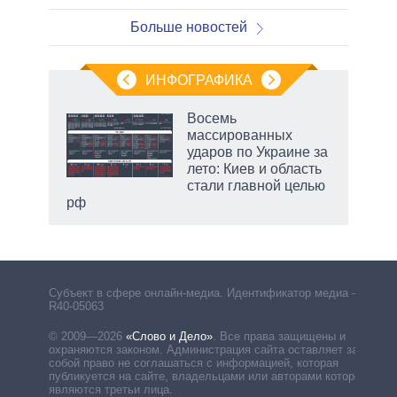
Больше новостей
ИНФОГРАФИКА
Восемь
массированных
ударов по Украине за
лето: Киев и область
стали главной целью
рф
Субъект в сфере онлайн-медиа. Идентификатор медиа –
R40-05063
© 2009—2026
«Слово и Дело»
.
Все права защищены и
охраняются законом. Администрация сайта оставляет за
собой право не соглашаться с информацией, которая
публикуется на сайте, владельцами или авторами которой
являются третьи лица.