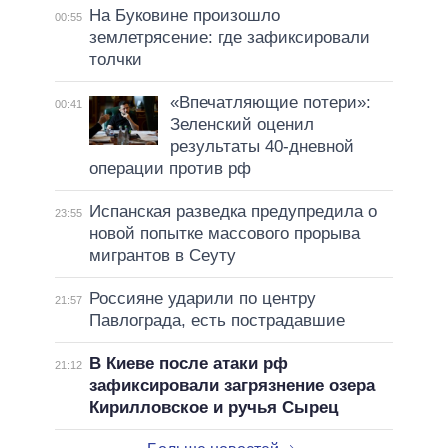
На Буковине произошло
00:55
землетрясение: где зафиксировали
толчки
«Впечатляющие потери»:
00:41
Зеленский оценил
результаты 40-дневной
операции против рф
Испанская разведка предупредила о
23:55
новой попытке массового прорыва
мигрантов в Сеуту
Россияне ударили по центру
21:57
Павлограда, есть пострадавшие
В Киеве после атаки рф
21:12
зафиксировали загрязнение озера
Кирилловское и ручья Сырец