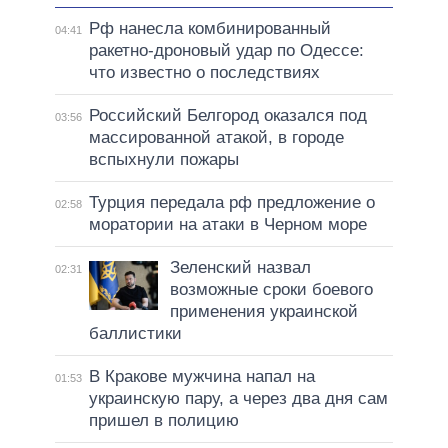
Рф нанесла комбинированный
04:41
ракетно-дроновый удар по Одессе:
что известно о последствиях
Российский Белгород оказался под
03:56
массированной атакой, в городе
вспыхнули пожары
Турция передала рф предложение о
02:58
моратории на атаки в Черном море
Зеленский назвал
02:31
возможные сроки боевого
применения украинской
баллистики
В Кракове мужчина напал на
01:53
украинскую пару, а через два дня сам
пришел в полицию