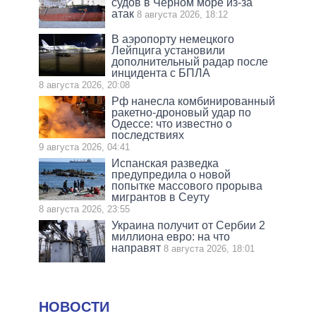
судов в Черном море из-за
атак
8 августа 2026, 18:12
В аэропорту немецкого
Лейпцига установили
дополнительный радар после
инцидента с БПЛА
8 августа 2026, 20:08
Рф нанесла комбинированный
ракетно-дроновый удар по
Одессе: что известно о
последствиях
9 августа 2026, 04:41
Испанская разведка
предупредила о новой
попытке массового прорыва
мигрантов в Сеуту
8 августа 2026, 23:55
Украина получит от Сербии 2
миллиона евро: на что
направят
8 августа 2026, 18:01
НОВОСТИ