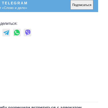
В TELEGRAM
Подписаться
т «Слово и дело»
делиться:
ибу разрешили встретиться с адвокатом