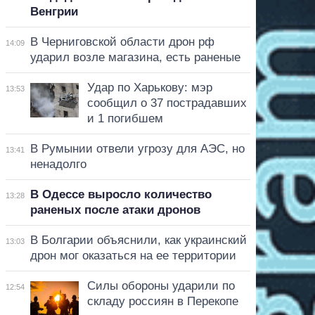
Венгрии
В Черниговской области дрон рф
14:09
ударил возле магазина, есть раненые
Удар по Харькову: мэр
13:53
сообщил о 37 пострадавших
и 1 погибшем
В Румынии отвели угрозу для АЭС, но
13:41
ненадолго
В Одессе выросло количество
13:28
раненых после атаки дронов
В Болгарии объяснили, как украинский
13:03
дрон мог оказаться на ее территории
Силы обороны ударили по
12:54
складу россиян в Перекопе