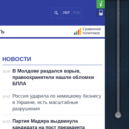
УКР
РОС
Сравнение
ТЬ
политиков
СТРАЦИЙ
МЭРЫ
ВСЕ ПЕРСОНЫ
НОВОСТИ
В Молдове раздался взрыв,
15:09
правоохранители нашли обломки
БПЛА
Россия ударила по немецкому бизнесу
14:42
в Украине, есть масштабные
разрушения
Партия Мадяра выдвинула
14:33
кандидата на пост президента