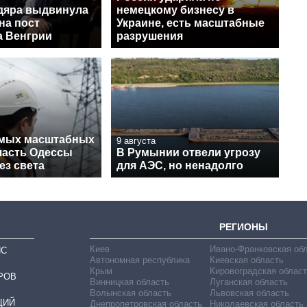
дяра выдвинула
немецкому бизнесу в
на пост
Украине, есть масштабные
а Венгрии
разрушения
амых масштабных
9 августа
 часть Одессы
В Румынии отвели угрозу
ез света
для АЭС, но ненадолго
РЕГИОНЫ
Киев
Ивано-Франковская об
ИС
Автономная республика
Киевская область
Крым
Кировоградская област
РОВ
Винницкая область
Луганская область
Волынская область
Львовская область
ЦИЙ
Днепропетровская область
Николаевская область