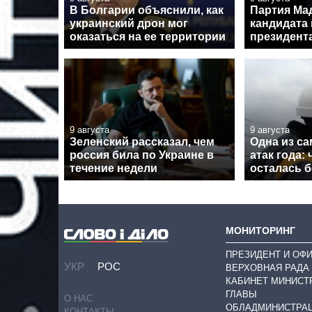
В Болгарии объяснили, как
Партия Ма
украинский дрон мог
кандидата 
оказаться на ее территории
президент
9 августа
9 августа
Зеленский рассказал, чем
Одна из с
россия била по Украине в
атак года:
течение недели
осталась б
МОНИТОРИНГ
ПРЕЗИДЕНТ И ОФ
УКР
РОС
ВЕРХОВНАЯ РАДА
КАБИНЕТ МИНИСТ
ГЛАВЫ
О НАС
ОБЛАДМИНИСТРА
КОНТАКТЫ