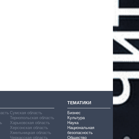
ТЕМАТИКИ
ласть
Сумская область
Бизнес
Тернопольская область
Культура
ь
Харьковская область
Наука
Херсонская область
Национальная
Хмельницкая область
безопасность
Черкасская область
Общество