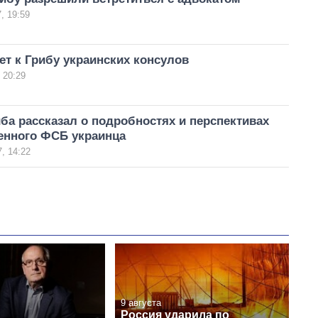
, 19:59
ет к Грибу украинских консулов
 20:29
ба рассказал о подробностях и перспективах
енного ФСБ украинца
, 14:22
9 августа
Россия ударила по