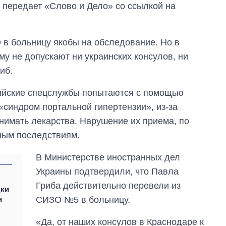
, передает «Слово и Дело» со ссылкой на
 в больницу якобы на обследование. Но в
му не допускают ни украинских консулов, ни
иб.
сийские спецслужбы попытаются с помощью
 «синдром портальной гипертензии», из-за
нимать лекарства. Нарушение их приема, по
От 1 месяца – до 5
лет: кто и как долго
ным последствиям.
занимал
должность
В Министерстве иностранных дел
руководителя СВР
Украины подтвердили, что Павла
Гриба действительно перевели из
дки
СИЗО №5 в больницу.
и
«Да, от наших консулов в Краснодаре к