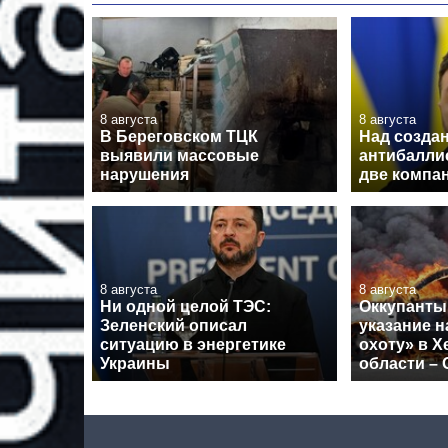
8 августа
8 августа
В Береговском ТЦК
Над созда
выявили массовые
антибалли
нарушения
две компа
8 августа
8 августа
Ни одной целой ТЭС:
Оккупанты
Зеленский описал
указание 
ситуацию в энергетике
охоту» в Х
Украины
области –