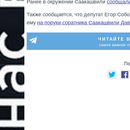
Ранее в окружении Саакашвили
сообщали
Также сообщается, что депутат Егор Собо
ему
на поруки соратника Саакашвили Да
ЧИТАЙТЕ 
самое важное о
По