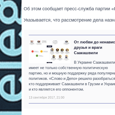
Об этом сообщает пресс-служба партии «
Указывается, что рассмотрение дела назн
От любви до ненавис
друзья и враги
Саакашвили
В Украине Саакашвил
имеет не только собственную политическую
партию, но и мощную поддержку ряда популярн
политиков. «Слово и Дело» решило разобраться
кто поддерживает Саакашвили в Грузии и Украи
и кто является его оппонентом.
13 сентября 2017, 21:00