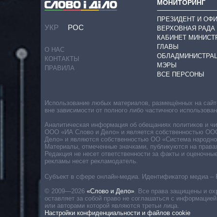
МОНИТОРИНГ
ПРЕЗИДЕНТ И ОФ
УКР
РОС
ВЕРХОВНАЯ РАДА
КАБИНЕТ МИНИСТ
ГЛАВЫ
О НАС
ОБЛАДМИНИСТРА
КОНТАКТЫ
МЭРЫ
ПРАВИЛА
ВСЕ ПЕРСОНЫ
Использование любых материалов, размещённых на сайте,
вне зависимости от полного либо частичного использова
Аналитическая информация об обещаниях политиков и чин
ООО «ИА Слово и Дело» и является собственностью ООО 
Дело» и являются собственностью ОО «Система народног
Материалы, отмеченные значками, публикуются на права
Редакция не несет ответственности за факты и оценочны
рекламы несет рекламодатель.
Субъект в сфере онлайн-медиа. Идентификатор медиа – 
© 2009—2026
«Слово и Дело»
.
Все права защищены и ох
оставляет за собой право не соглашаться с информацией
или авторами которой являются третьи лица.
Настройки конфиденциальности и файлов cookie