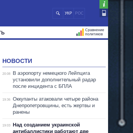
УКР
РОС
Сравнение
ТЬ
политиков
СТРАЦИЙ
МЭРЫ
ВСЕ ПЕРСОНЫ
НОВОСТИ
В аэропорту немецкого Лейпцига
20:08
установили дополнительный радар
после инцидента с БПЛА
Оккупанты атаковали четыре района
19:36
Днепропетровщины, есть жертвы и
ранены
Над созданием украинской
19:03
антибаллистики работают две