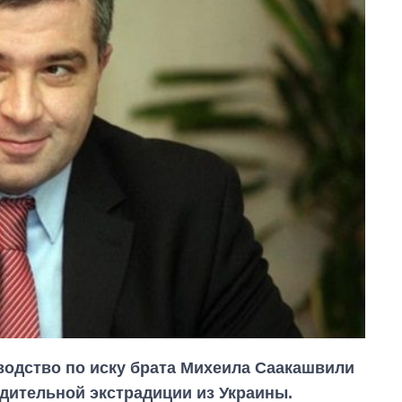
водство по иску брата Михеила Саакашвили
дительной экстрадиции из Украины.