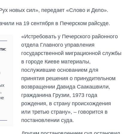
Рух новых сил», передает «Слово и Дело».
ачили на 19 сентября в Печерском райсуде.
«Истребовать у Печерского районного
отдела Главного управления
ти:
государственной миграционной службы
в городе Киеве материалы,
послужившие основанием для
и
принятия решения о принудительном
ых
возвращении Давида Саакашвили,
От 1 месяца – до 5
,
лет: кто и как долго
гражданина Грузии, 1973 года
не
занимал
рождения, в страну происхождения
должность
руководителя СВР
или третью страну», – говорится в
постановлении суда.
Другим постановлением суд остановил