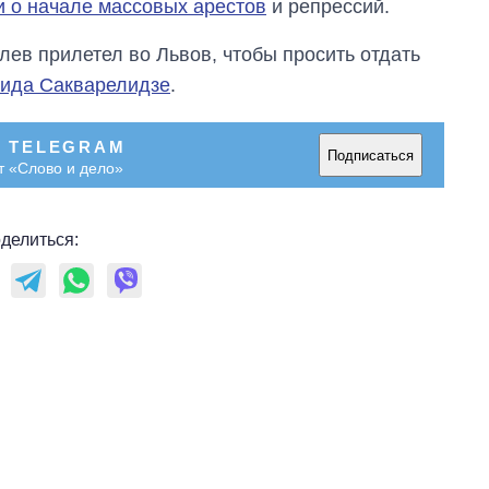
 о начале массовых арестов
и репрессий.
лев прилетел во Львов, чтобы просить отдать
вида Сакварелидзе
.
В TELEGRAM
Подписаться
т «Слово и дело»
делиться: