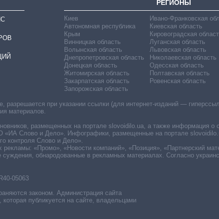
РЕГИОНЫ
Киев
Ивано-Франковская об
ИС
Автономная республика
Киевская область
Крым
Кировоградская област
РОВ
Винницкая область
Луганская область
Волынская область
Львовская область
ЦИЙ
Днепропетровская область
Николаевская область
Донецкая область
Одесская область
Житомирская область
Полтавская область
Закарпатская область
Ровенская область
Запорожская область
 разрешается при указании ссылки (для интернет-изданий — гиперссылки
ния материалов.
овников, размещенных на портале slovoidilo.ua, а также информация о 
«ИА Слово и Дело». Инфографики, размещенные на портале slovoidilo.
о контроля Слово и Дело».
х рекламы: «Промо», «Новости компаний», «Позиция», «Партнерский мат
е суждения, обнародованные в рекламных материалах. Согласно украин
R40-05063
раняются законом. Администрация сайта
, которая публикуется на сайте, владельцами