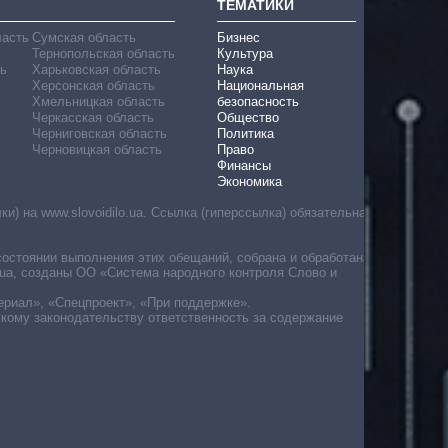
ТЕМАТИКИ
ласть
Сумская область
Бизнес
Тернопольская область
Культура
ь
Харьковская область
Наука
Херсонская область
Национальная
Хмельницкая область
безопасность
Черкасская область
Общество
Черниговская область
Политика
Черновицкая область
Право
Финансы
Экономика
) на www.slovoidilo.ua. Ссылка (гиперссылка) обязательна
состоянии выполнения этих обещаний, собрана и обработана
ua, созданы ОО «Система народного контроля Слово и
ериал», «Спецпроект», «При поддержке».
скому законодательству ответственность за содержание