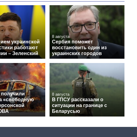
8 августа
нием украинской
Сербия поможет
стики работают
восстановить один из
нии – Зеленский
украинских городов
 получили
8 августа
на «свободную
В ГПСУ рассказали о
ерсонской
ситуации на границе с
 ОВА
Беларусью