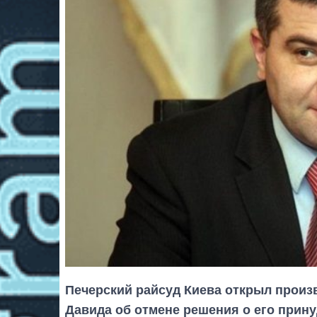
Печерский райсуд Киева открыл произ
Давида об отмене решения о его прину