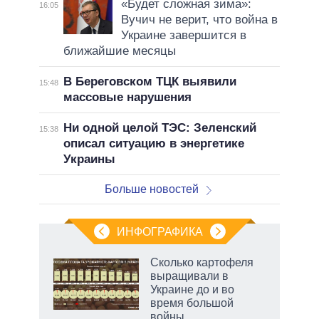
«Будет сложная зима»:
16:05
Вучич не верит, что война в
Украине завершится в
ближайшие месяцы
В Береговском ТЦК выявили
15:48
массовые нарушения
Ни одной целой ТЭС: Зеленский
15:38
описал ситуацию в энергетике
Украины
Больше новостей
ИНФОГРАФИКА
 как
Сколько картофеля
чипы
выращивали в
ды и
Украине до и во
т на
время большой
войны