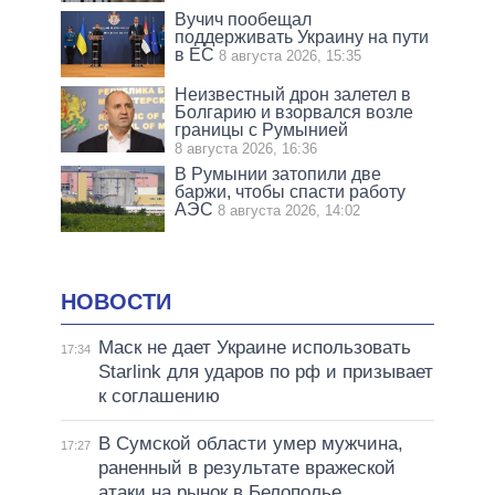
Вучич пообещал
поддерживать Украину на пути
в ЕС
8 августа 2026, 15:35
Неизвестный дрон залетел в
Болгарию и взорвался возле
границы с Румынией
8 августа 2026, 16:36
В Румынии затопили две
баржи, чтобы спасти работу
АЭС
8 августа 2026, 14:02
НОВОСТИ
Маск не дает Украине использовать
17:34
Starlink для ударов по рф и призывает
к соглашению
В Сумской области умер мужчина,
17:27
раненный в результате вражеской
атаки на рынок в Белополье