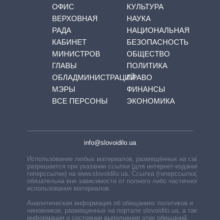
ОФИС
КУЛЬТУРА
ВЕРХОВНАЯ
НАУКА
РАДА
НАЦИОНАЛЬНАЯ
КАБИНЕТ
БЕЗОПАСНОСТЬ
МИНИСТРОВ
ОБЩЕСТВО
ГЛАВЫ
ПОЛИТИКА
ОБЛАДМИНИСТРАЦИЙ
ПРАВО
МЭРЫ
ФИНАНСЫ
ВСЕ ПЕРСОНЫ
ЭКОНОМИКА
info@slovoidilo.ua
Использование любых материалов, размещённых на сайте,
разрешается при указании ссылки (для интернет-изданий —
гиперссылки) на www.slovoidilo.ua. Ссылка (гиперссылка)
обязательна вне зависимости от полного либо частичного
использования материалов.
Аналитическая информация об обещаниях политиков и
чиновников, размещенных на портале slovoidilo.ua, а также
информация о состоянии выполнения этих обещаний,