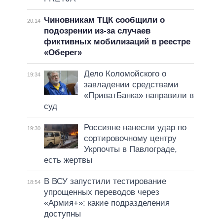
Чиновникам ТЦК сообщили о
20:14
подозрении из-за случаев
фиктивных мобилизаций в реестре
«Оберег»
Дело Коломойского о
19:34
завладении средствами
«ПриватБанка» направили в
суд
Россияне нанесли удар по
19:30
сортировочному центру
Укрпочты в Павлограде,
есть жертвы
В ВСУ запустили тестирование
18:54
упрощенных переводов через
«Армия+»: какие подразделения
доступны