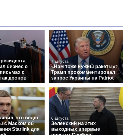
президента
7 августа
ил бизнес о
«Нам тоже нужны ракеты»:
письмах с
Трамп прокомментировал
так дронов
запрос Украины на Patriot
явил, что ведет
6 августа
ы с Маском об
Зеленский на этих
ния Starlink для
выходных впервые
 рф
посетит Сербию