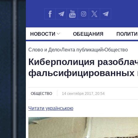
НОВОСТИ
ОБЕЩАНИЯ
ПОЛИТИ
ВСЕ ПОЛИТИКИ
ПРЕЗИДЕНТ И ОФ
Слово и Дело
›
Лента публикаций
›
Общество
Киберполиция разоблач
фальсифицированных 
ОБЩЕСТВО
14 сентября 2017, 20:54
Читати українською