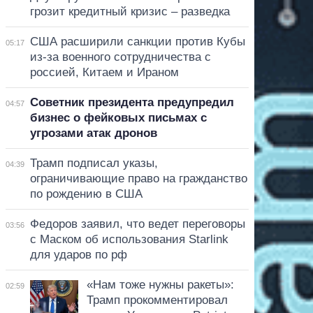
грозит кредитный кризис – разведка
США расширили санкции против Кубы
05:17
из-за военного сотрудничества с
россией, Китаем и Ираном
Советник президента предупредил
04:57
бизнес о фейковых письмах с
угрозами атак дронов
Трамп подписал указы,
04:39
ограничивающие право на гражданство
по рождению в США
Федоров заявил, что ведет переговоры
03:56
с Маском об использования Starlink
для ударов по рф
«Нам тоже нужны ракеты»:
02:59
Трамп прокомментировал