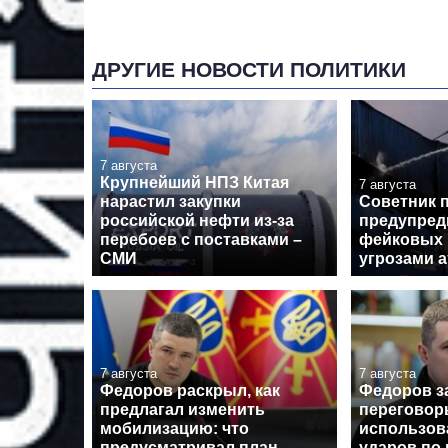
ДРУГИЕ НОВОСТИ ПОЛИТИКИ
7 августа
Крупнейший НПЗ Китая
7 августа
нарастил закупки
Советник 
российской нефти из-за
предупред
перебоев с поставками –
фейковых 
СМИ
угрозами а
7 августа
7 августа
Федоров раскрыл, как
Федоров за
предлагал изменить
переговор
мобилизацию: что
использова
предусматривал план
ударов по