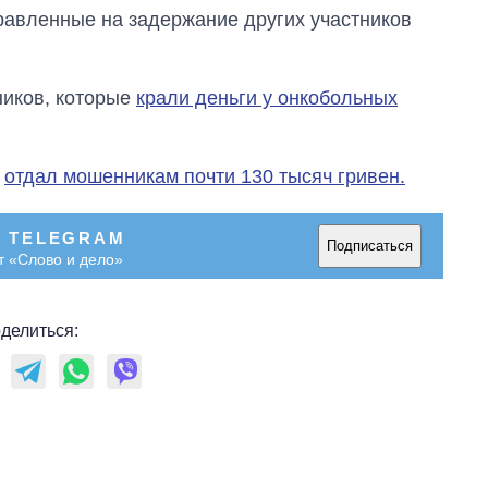
равленные на задержание других участников
иков, которые
крали деньги у онкобольных
к
отдал мошенникам почти 130 тысяч гривен.
В TELEGRAM
Подписаться
т «Слово и дело»
делиться: