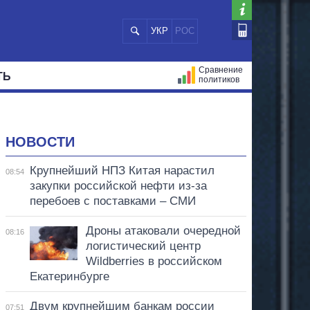
УКР
РОС
Сравнение
ТЬ
политиков
СТРАЦИЙ
МЭРЫ
ВСЕ ПЕРСОНЫ
НОВОСТИ
Крупнейший НПЗ Китая нарастил
08:54
закупки российской нефти из-за
перебоев с поставками – СМИ
Дроны атаковали очередной
08:16
логистический центр
Wildberries в российском
Екатеринбурге
Двум крупнейшим банкам россии
07:51