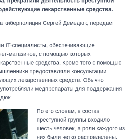
а, прекратили деятельность преступной
одействующие лекарственные средства.
а киберполиции Сергей Демедюк, передает
ли IT-специалисты, обеспечивающие
ет-магазинов, с помощью которых
арственные средства. Кроме того с помощью
мышленники предоставляли консультации
ующих лекарственных средств. Обычно
 употребляли медпрепараты для поддержания
едюк.
По его словам, в состав
Восемь
массированных
преступной группы входило
ударов по Украине
шесть человек, а роли каждого из
за лето: Киев и
область стали
них были четко распределены.