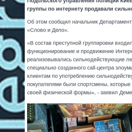
Подольского управления полиции Киев
группы по интернету продавали сильн
Об этом сообщил начальник Департамент
«Слово и Дело».
«В состав преступной группировки входи
функционирование и продвижение Интерн
реализовывались сильнодействующие лек
специально созданного call-центра злоу
клиентам по употреблению сильнодейств
покупателями были спортсмены, которые
своей физической формы», - заявил Дем