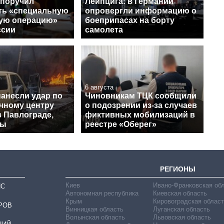
 поручил
Лейпцига: в Германии
ть «специальную
опровергли информацию о
ую операцию»
боеприпасах на борту
ссии
самолета
6 августа
нанесли удар по
Чиновникам ТЦК сообщили
чному центру
о подозрении из-за случаев
в Павлограде,
фиктивных мобилизаций в
вы
реестре «Оберег»
РЕГИОНЫ
Киев
Ивано-Франковская об
ИС
Автономная республика
Киевская область
Крым
Кировоградская област
РОВ
Винницкая область
Луганская область
Волынская область
Львовская область