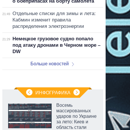
о боеприпасах на борту самолета
Отдельные списки для зимы и лета:
21:49
Кабмин изменит правила
распределения электроэнергии
Немецкое грузовое судно попало
21:29
под атаку дронами в Черном море –
DW
Больше новостей
ИНФОГРАФИКА
Восемь
массированных
ударов по Украине
за лето: Киев и
область стали