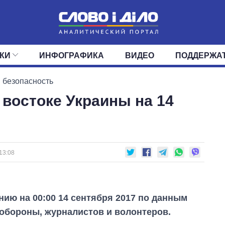
КИ
ИНФОГРАФИКА
ВИДЕО
ПОДДЕРЖА
ИС
ЛЕНТА
ВЕРХОВНАЯ РАДА
СОБЫТИЯ
СТАТЬИ
КАБИНЕТ МИНИСТРОВ
МНЕНИЯ
ОБЗОРЫ
ГЛАВЫ ОБЛАДМИНИ
ДАЙДЖЕСТЫ
 безопасность
 востоке Украины на 14
ПОЛИТИКА
ДЕПУТАТЫ
ЭКОНОМИКА
КОМИТЕТЫ
ФРАКЦИИ
ОБЩЕСТВО
ОКРУГА
МИР
13:08
нию на 00:00 14 сентября 2017 по данным
обороны, журналистов и волонтеров.