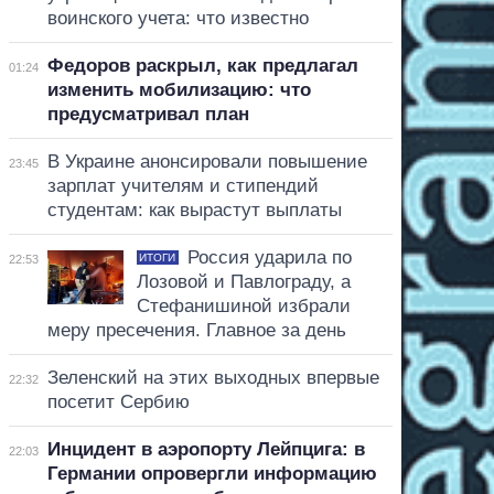
воинского учета: что известно
Федоров раскрыл, как предлагал
01:24
изменить мобилизацию: что
предусматривал план
В Украине анонсировали повышение
23:45
зарплат учителям и стипендий
студентам: как вырастут выплаты
Россия ударила по
ИТОГИ
22:53
Лозовой и Павлограду, а
Стефанишиной избрали
меру пресечения. Главное за день
Зеленский на этих выходных впервые
22:32
посетит Сербию
Инцидент в аэропорту Лейпцига: в
22:03
Германии опровергли информацию