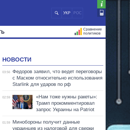
УКР
РОС
Сравнение
ТЬ
политиков
СТРАЦИЙ
МЭРЫ
ВСЕ ПЕРСОНЫ
НОВОСТИ
Федоров заявил, что ведет переговоры
03:56
с Маском относительно использования
Starlink для ударов по рф
«Нам тоже нужны ракеты»:
02:59
Трамп прокомментировал
запрос Украины на Patriot
Минобороны получит данные
01:59
украинцев из налоговой для сверки