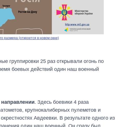
о размера (откроется в новом окне)
ные группировки 25 раз открывали огонь по
время боевых действий один наш военный
 направлении
. Здесь боевики 4 раза
Как изменился
бюджет
натометов, крупнокалиберных пулеметов и
Министерства
окрестностях Авдеевки. В результате одного из
обороны за 13 лет
войны с россией
 ранения один наш военный. Он сразу был