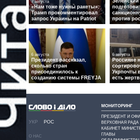
Зеленский
7 августа
«Нам тоже нужны ракеты»:
подготови
Трамп прокомментировал
санкционн
запрос Украины на Patriot
против ро
6 августа
6 августа
Президент рассказал,
Россияне 
сколько стран
сортирово
присоединилось к
Укрпочты 
созданию системы FREYJA
есть жерт
МОНИТОРИНГ
ПРЕЗИДЕНТ И ОФ
УКР
РОС
ВЕРХОВНАЯ РАДА
КАБИНЕТ МИНИСТ
ГЛАВЫ
О НАС