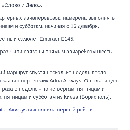
т «Слово и Дело».
 чартерных авиаперевозок, намерена выполнять
никам и субботам, начиная с 16 декабря.
естный самолет Embraer E145.
 раз были связаны прямым авиарейсом шесть
ый маршрут спустя несколько недель после
а
заявил перевозчик Adria Airways. Он планирует
и раза в неделю - по четвергам, пятницам и
 пятницам и субботам из Киева (Борисполь).
tar Airways выполнила первый рейс в
Экспорт оружия:
сколько ракет,
самолетов и