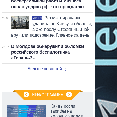
бесперебойной работы бизнеса
после ударов рф: что предлагают
Рф массированно
ИТОГИ
23:00
ударила по Киеву и области,
а экс-послу Стефанишиной
вручили подозрение. Главное за день
В Молдове обнаружили обломки
22:18
российского беспилотника
«Герань-2»
Больше новостей
ИНФОГРАФИКА
Как выросли
тарифы на
холодную воду в