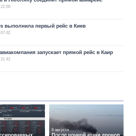
 22:00
ys выполнила первый рейс в Киев
 07:02
авиакомпания запускает прямой рейс в Каир
 21:42
6 августа
ссированных
После ночной атаки дронов