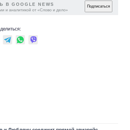
Ь В GOOGLE NEWS
танков продала
Подписаться
Украина за годы
ми и аналитикой от «Слово и дело»
независимости
делиться:
в и Любляну соединит прямой авиарейс