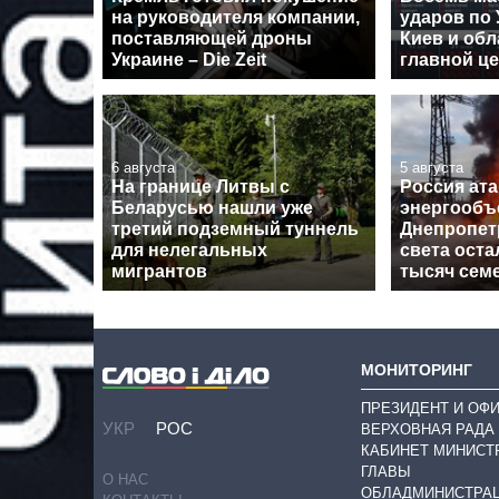
на руководителя компании,
ударов по 
поставляющей дроны
Киев и обл
Украине – Die Zeit
главной ц
6 августа
5 августа
На границе Литвы с
Россия ат
Беларусью нашли уже
энергообъ
третий подземный туннель
Днепропет
для нелегальных
света оста
мигрантов
тысяч сем
МОНИТОРИНГ
ПРЕЗИДЕНТ И ОФ
УКР
РОС
ВЕРХОВНАЯ РАДА
КАБИНЕТ МИНИСТ
ГЛАВЫ
О НАС
ОБЛАДМИНИСТРА