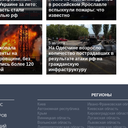
Украине за лето:
в российском Ярославле
асть стали
вспыхнули пожары: что
елью рф
известно
5 августа
аковала
На Одесчине возросло
екты на
количество пострадавших в
ровщине, без
результате атаки рф на
лись более 120
гражданскую
ей
инфраструктуру
РЕГИОНЫ
Киев
Ивано-Франковская об
ИС
Автономная республика
Киевская область
Крым
Кировоградская област
РОВ
Винницкая область
Луганская область
Волынская область
Львовская область
ЦИЙ
Днепропетровская область
Николаевская область