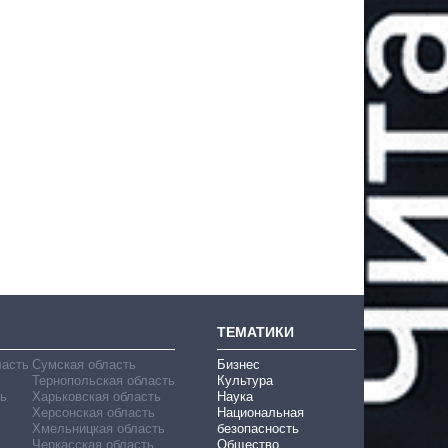
ТЕМАТИКИ
ласть
Сумская область
Бизнес
Тернопольская область
Культура
ь
Харьковская область
Наука
Херсонская область
Национальная
Хмельницкая область
безопасность
Черкасская область
Общество