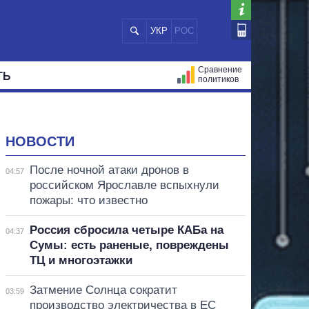
УКР
РОС
Сравнение
ТЬ
политиков
СТРАЦИЙ
МЭРЫ
ВСЕ ПЕРСОНЫ
НОВОСТИ
После ночной атаки дронов в
04:57
российском Ярославле вспыхнули
пожары: что известно
Россия сбросила четыре КАБа на
04:37
Сумы: есть раненые, повреждены
ТЦ и многоэтажки
Затмение Солнца сократит
03:59
производство электричества в ЕС