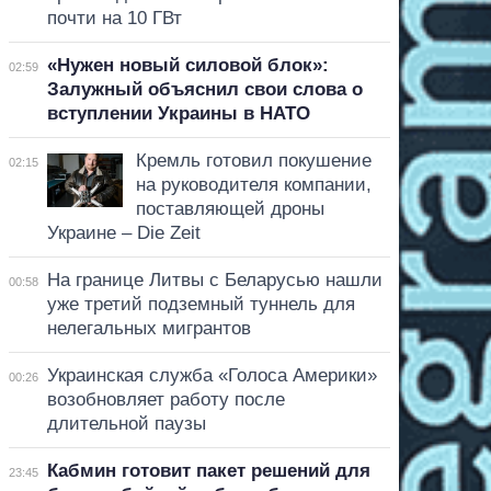
почти на 10 ГВт
«Нужен новый силовой блок»:
02:59
Залужный объяснил свои слова о
вступлении Украины в НАТО
Кремль готовил покушение
02:15
на руководителя компании,
поставляющей дроны
Украине – Die Zeit
На границе Литвы с Беларусью нашли
00:58
уже третий подземный туннель для
нелегальных мигрантов
Украинская служба «Голоса Америки»
00:26
возобновляет работу после
длительной паузы
Кабмин готовит пакет решений для
23:45