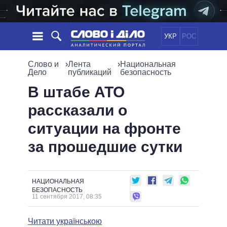
УКР
РОС
НОВОСТИ
Слово и
›
Лента
›
Национальная
Дело
публикаций
безопасность
ОБЕЩАНИЯ
ЛЕНТА
ПОЛИТИКА
В штабе АТО
СОБЫТИЯ
ЭКОНОМИКА
рассказали о
ПОЛИТИКИ
СТАТЬИ
ОБЩЕСТВО
ситуации на фронте
ИНФОГРАФИКА
МНЕНИЯ
МИР
ВСЕ ПОЛИТИКИ
за прошедшие сутки
ОБЗОРЫ
ПРЕЗИДЕНТ И ОФИС
ВИДЕО
ДАЙДЖЕСТЫ
ВЕРХОВНАЯ РАДА
ПОДДЕРЖАТЬ
КАБИНЕТ МИНИСТРОВ
НАЦИОНАЛЬНАЯ
ГЛАВЫ ОБЛАДМИНИСТРАЦИЙ
БЕЗОПАСНОСТЬ
СРАВНЕНИЕ ПОЛИТИКОВ
11 сентября 2017, 08:35
МЭРЫ
ВСЕ ПЕРСОНЫ
Читати українською