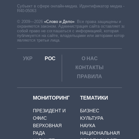
Субъект в сфере онлайн-медиа. Идентификатор медиа –
R40-05063
© 2009—2026
«Слово и Дело»
.
Все права защищены и
охраняются законом. Администрация сайта оставляет за
собой право не соглашаться с информацией, которая
публикуется на сайте, владельцами или авторами которой
являются третьи лица.
УКР
РОС
О НАС
КОНТАКТЫ
ПРАВИЛА
МОНИТОРИНГ
ТЕМАТИКИ
ПРЕЗИДЕНТ И
БИЗНЕС
ОФИС
КУЛЬТУРА
ВЕРХОВНАЯ
НАУКА
РАДА
НАЦИОНАЛЬНАЯ