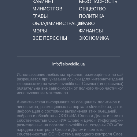
КАБИНЕТ
БЕЗОПАСНОСТЬ
МИНИСТРОВ
ОБЩЕСТВО
ГЛАВЫ
ПОЛИТИКА
ОБЛАДМИНИСТРАЦИЙ
ПРАВО
МЭРЫ
ФИНАНСЫ
ВСЕ ПЕРСОНЫ
ЭКОНОМИКА
info@slovoidilo.ua
Использование любых материалов, размещённых на сайте,
разрешается при указании ссылки (для интернет-изданий —
гиперссылки) на www.slovoidilo.ua. Ссылка (гиперссылка)
обязательна вне зависимости от полного либо частичного
использования материалов.
Аналитическая информация об обещаниях политиков и
чиновников, размещенных на портале slovoidilo.ua, а также
информация о состоянии выполнения этих обещаний,
собрана и обработана ООО «ИА Слово и Дело» и является
собственностью ООО «ИА Слово и Дело». Инфографики,
размещенные на портале slovoidilo.ua, созданы ОО «Система
народного контроля Слово и Дело» и являются
собственностью ОО «Система народного контроля Слово и