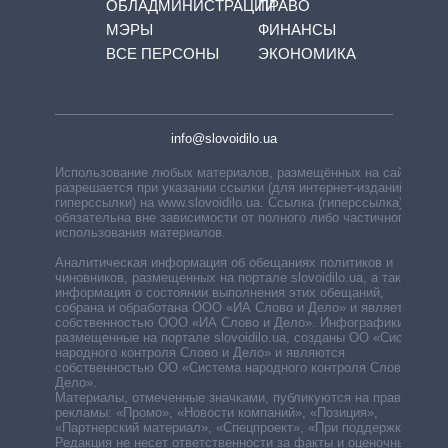
ОБЛАДМИНИСТРАЦИЙ
ПРАВО
МЭРЫ
ФИНАНСЫ
ВСЕ ПЕРСОНЫ
ЭКОНОМИКА
info@slovoidilo.ua
Использование любых материалов, размещённых на сайте,
разрешается при указании ссылки (для интернет-изданий —
гиперссылки) на www.slovoidilo.ua. Ссылка (гиперссылка)
обязательна вне зависимости от полного либо частичного
использования материалов.
Аналитическая информация об обещаниях политиков и
чиновников, размещенных на портале slovoidilo.ua, а также
информация о состоянии выполнения этих обещаний,
собрана и обработана ООО «ИА Слово и Дело» и является
собственностью ООО «ИА Слово и Дело». Инфографики,
размещенные на портале slovoidilo.ua, созданы ОО «Система
народного контроля Слово и Дело» и являются
собственностью ОО «Система народного контроля Слово и
Дело».
Материалы, отмеченные значками, публикуются на правах
рекламы: «Промо», «Новости компаний», «Позиция»,
«Партнерский материал», «Спецпроект», «При поддержке».
Редакция не несет ответственности за факты и оценочные