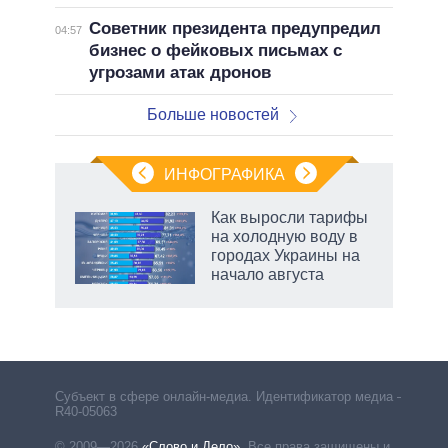
Советник президента предупредил
04:57
бизнес о фейковых письмах с
угрозами атак дронов
Больше новостей
ИНФОГРАФИКА
Как выросли тарифы
на холодную воду в
городах Украины на
начало августа
Субъект в сфере онлайн-медиа. Идентификатор медиа –
R40-05063
© 2009—2026
«Слово и Дело»
.
Все права защищены и