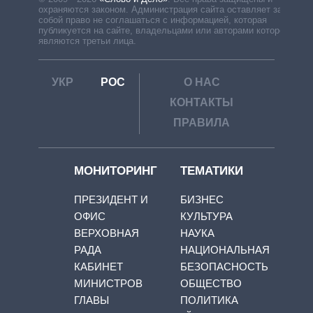
охраняются законом. Администрация сайта оставляет за
собой право не соглашаться с информацией, которая
публикуется на сайте, владельцами или авторами которой
являются третьи лица.
УКР
РОС
О НАС
КОНТАКТЫ
ПРАВИЛА
МОНИТОРИНГ
ТЕМАТИКИ
ПРЕЗИДЕНТ И
БИЗНЕС
ОФИС
КУЛЬТУРА
ВЕРХОВНАЯ
НАУКА
РАДА
НАЦИОНАЛЬНАЯ
КАБИНЕТ
БЕЗОПАСНОСТЬ
МИНИСТРОВ
ОБЩЕСТВО
ГЛАВЫ
ПОЛИТИКА