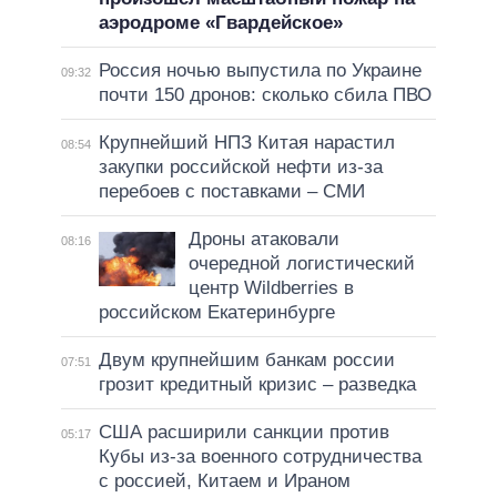
аэродроме «Гвардейское»
Россия ночью выпустила по Украине
09:32
почти 150 дронов: сколько сбила ПВО
Крупнейший НПЗ Китая нарастил
08:54
закупки российской нефти из-за
перебоев с поставками – СМИ
Дроны атаковали
08:16
очередной логистический
центр Wildberries в
российском Екатеринбурге
Двум крупнейшим банкам россии
07:51
грозит кредитный кризис – разведка
США расширили санкции против
05:17
Кубы из-за военного сотрудничества
с россией, Китаем и Ираном