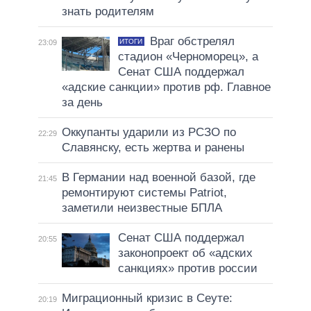
знать родителям
Враг обстрелял
ИТОГИ
23:09
стадион «Черноморец», а
Сенат США поддержал
«адские санкции» против рф. Главное
за день
Оккупанты ударили из РСЗО по
22:29
Славянску, есть жертва и ранены
В Германии над военной базой, где
21:45
ремонтируют системы Patriot,
заметили неизвестные БПЛА
Сенат США поддержал
20:55
законопроект об «адских
санкциях» против россии
Миграционный кризис в Сеуте:
20:19