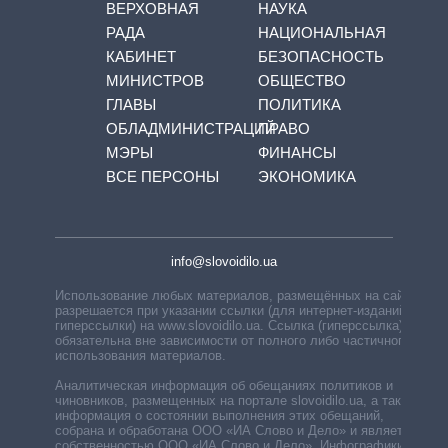
ВЕРХОВНАЯ
НАУКА
РАДА
НАЦИОНАЛЬНАЯ
КАБИНЕТ
БЕЗОПАСНОСТЬ
МИНИСТРОВ
ОБЩЕСТВО
ГЛАВЫ
ПОЛИТИКА
ОБЛАДМИНИСТРАЦИЙ
ПРАВО
МЭРЫ
ФИНАНСЫ
ВСЕ ПЕРСОНЫ
ЭКОНОМИКА
info@slovoidilo.ua
Использование любых материалов, размещённых на сайте,
разрешается при указании ссылки (для интернет-изданий —
гиперссылки) на www.slovoidilo.ua. Ссылка (гиперссылка)
обязательна вне зависимости от полного либо частичного
использования материалов.
Аналитическая информация об обещаниях политиков и
чиновников, размещенных на портале slovoidilo.ua, а также
информация о состоянии выполнения этих обещаний,
собрана и обработана ООО «ИА Слово и Дело» и является
собственностью ООО «ИА Слово и Дело». Инфографики,