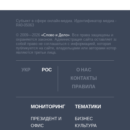
Субъект в сфере онлайн-медиа. Идентификатор медиа –
R40-05063
© 2009—2026
«Слово и Дело»
.
Все права защищены и
охраняются законом. Администрация сайта оставляет за
собой право не соглашаться с информацией, которая
публикуется на сайте, владельцами или авторами которой
являются третьи лица.
УКР
РОС
О НАС
КОНТАКТЫ
ПРАВИЛА
МОНИТОРИНГ
ТЕМАТИКИ
ПРЕЗИДЕНТ И
БИЗНЕС
ОФИС
КУЛЬТУРА