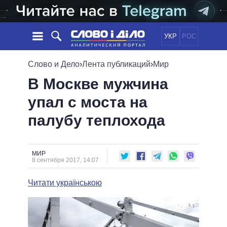
УКР
РОС
НОВОСТИ
Слово и Дело
›
Лента публикаций
›
Мир
В Москве мужчина
ОБЕЩАНИЯ
ЛЕНТА
ПОЛИТИКА
упал с моста на
СОБЫТИЯ
ЭКОНОМИКА
ПОЛИТИКИ
палубу теплохода
СТАТЬИ
ОБЩЕСТВО
ИНФОГРАФИКА
МНЕНИЯ
МИР
ВСЕ ПОЛИТИКИ
ОБЗОРЫ
ПРЕЗИДЕНТ И ОФИС
ВИДЕО
МИР
ДАЙДЖЕСТЫ
8 сентября 2017, 14:07
ВЕРХОВНАЯ РАДА
ПОДДЕРЖАТЬ
КАБИНЕТ МИНИСТРОВ
Читати українською
ГЛАВЫ ОБЛАДМИНИСТРАЦИЙ
СРАВНЕНИЕ ПОЛИТИКОВ
МЭРЫ
ВСЕ ПЕРСОНЫ