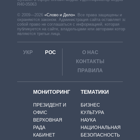
R40-05063
© 2009—2026
«Слово и Дело»
.
Все права защищены и
охраняются законом. Администрация сайта оставляет за
собой право не соглашаться с информацией, которая
публикуется на сайте, владельцами или авторами которой
являются третьи лица.
УКР
РОС
О НАС
КОНТАКТЫ
ПРАВИЛА
МОНИТОРИНГ
ТЕМАТИКИ
ПРЕЗИДЕНТ И
БИЗНЕС
ОФИС
КУЛЬТУРА
ВЕРХОВНАЯ
НАУКА
РАДА
НАЦИОНАЛЬНАЯ
КАБИНЕТ
БЕЗОПАСНОСТЬ