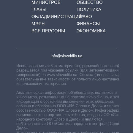
МИНИСТРОВ
ОБЩЕСТВО
ГЛАВЫ
ПОЛИТИКА
ОБЛАДМИНИСТРАЦИЙ
ПРАВО
МЭРЫ
ФИНАНСЫ
ВСЕ ПЕРСОНЫ
ЭКОНОМИКА
info@slovoidilo.ua
Использование любых материалов, размещённых на сайте,
разрешается при указании ссылки (для интернет-изданий —
гиперссылки) на www.slovoidilo.ua. Ссылка (гиперссылка)
обязательна вне зависимости от полного либо частичного
использования материалов.
Аналитическая информация об обещаниях политиков и
чиновников, размещенных на портале slovoidilo.ua, а также
информация о состоянии выполнения этих обещаний,
собрана и обработана ООО «ИА Слово и Дело» и является
собственностью ООО «ИА Слово и Дело». Инфографики,
размещенные на портале slovoidilo.ua, созданы ОО «Система
народного контроля Слово и Дело» и являются
собственностью ОО «Система народного контроля Слово и
Дело».
Материалы, отмеченные значками, публикуются на правах