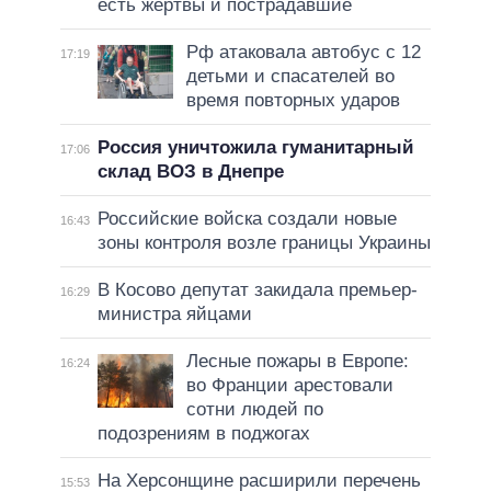
есть жертвы и пострадавшие
Рф атаковала автобус с 12
17:19
детьми и спасателей во
время повторных ударов
Россия уничтожила гуманитарный
17:06
склад ВОЗ в Днепре
Российские войска создали новые
16:43
зоны контроля возле границы Украины
В Косово депутат закидала премьер-
16:29
министра яйцами
Лесные пожары в Европе:
16:24
во Франции арестовали
сотни людей по
подозрениям в поджогах
На Херсонщине расширили перечень
15:53