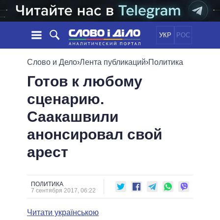
УКР
РОС
НОВОСТИ
Слово и Дело
›
Лента публикаций
›
Политика
Готов к любому
ОБЕЩАНИЯ
ЛЕНТА
ПОЛИТИКА
сценарию.
СОБЫТИЯ
ЭКОНОМИКА
ПОЛИТИКИ
Саакашвили
СТАТЬИ
ОБЩЕСТВО
ИНФОГРАФИКА
МНЕНИЯ
МИР
ВСЕ ПОЛИТИКИ
анонсировал свой
ОБЗОРЫ
ПРЕЗИДЕНТ И ОФИС
арест
ВИДЕО
ДАЙДЖЕСТЫ
ВЕРХОВНАЯ РАДА
ПОДДЕРЖАТЬ
КАБИНЕТ МИНИСТРОВ
ГЛАВЫ ОБЛАДМИНИСТРАЦИЙ
ПОЛИТИКА
СРАВНЕНИЕ ПОЛИТИКОВ
7 сентября 2017, 06:22
МЭРЫ
Читати українською
ВСЕ ПЕРСОНЫ