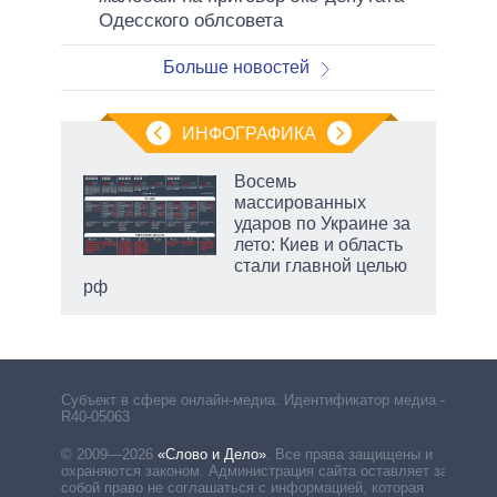
Одесского облсовета
Больше новостей
ИНФОГРАФИКА
Восемь
массированных
ков
ударов по Украине за
 за
лето: Киев и область
ости
стали главной целью
рф
Субъект в сфере онлайн-медиа. Идентификатор медиа –
R40-05063
© 2009—2026
«Слово и Дело»
.
Все права защищены и
охраняются законом. Администрация сайта оставляет за
собой право не соглашаться с информацией, которая