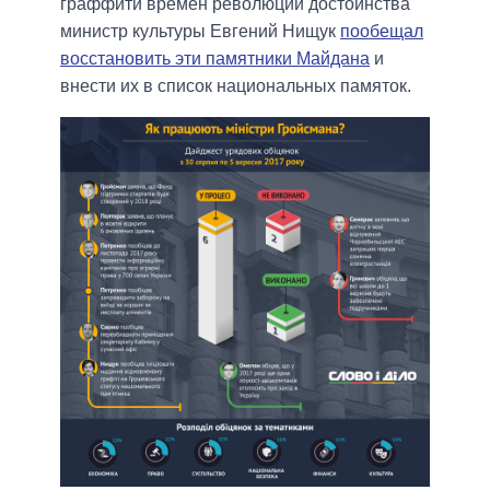
граффити времен революции достоинства
министр культуры Евгений Нищук
пообещал
восстановить эти памятники Майдана
и
внести их в список национальных памяток.