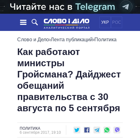
УКР
РОС
НОВОСТИ
Слово и Дело
›
Лента публикаций
›
Политика
Как работают
ОБЕЩАНИЯ
ЛЕНТА
ПОЛИТИКА
министры
СОБЫТИЯ
ЭКОНОМИКА
ПОЛИТИКИ
Гройсмана? Дайджест
СТАТЬИ
ОБЩЕСТВО
ИНФОГРАФИКА
МНЕНИЯ
МИР
ВСЕ ПОЛИТИКИ
обещаний
ОБЗОРЫ
ПРЕЗИДЕНТ И ОФИС
правительства с 30
ВИДЕО
ДАЙДЖЕСТЫ
ВЕРХОВНАЯ РАДА
августа по 5 сентября
ПОДДЕРЖАТЬ
КАБИНЕТ МИНИСТРОВ
ГЛАВЫ ОБЛАДМИНИСТРАЦИЙ
СРАВНЕНИЕ ПОЛИТИКОВ
МЭРЫ
ПОЛИТИКА
6 сентября 2017, 19:10
ВСЕ ПЕРСОНЫ