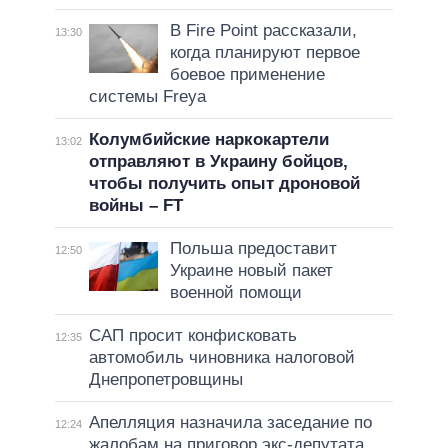
В Fire Point рассказали,
13:30
когда планируют первое
боевое применение
системы Freya
Колумбийские наркокартели
13:02
отправляют в Украину бойцов,
чтобы получить опыт дроновой
войны – FT
Польша предоставит
12:50
Украине новый пакет
военной помощи
САП просит конфисковать
12:35
автомобиль чиновника налоговой
Днепропетровщины
Апелляция назначила заседание по
12:24
жалобам на приговор экс-депутата