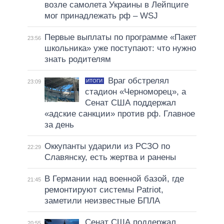
возле самолета Украины в Лейпциге
мог принадлежать рф – WSJ
Первые выплаты по программе «Пакет
23:56
школьника» уже поступают: что нужно
знать родителям
Враг обстрелял
ИТОГИ
23:09
стадион «Черноморец», а
Сенат США поддержал
«адские санкции» против рф. Главное
за день
Оккупанты ударили из РСЗО по
22:29
Славянску, есть жертва и ранены
В Германии над военной базой, где
21:45
ремонтируют системы Patriot,
заметили неизвестные БПЛА
Сенат США поддержал
20:55