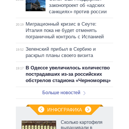
законопроект об «адских
санкциях» против россии
Миграционный кризис в Сеуте:
20:19
Италия пока не будет отменять
пограничный контроль с Испанией
Зеленский прибыл в Сербию и
19:52
раскрыл планы своего визита
В Одессе увеличилось количество
19:17
пострадавших из-за российских
обстрелов стадиона «Черноморец»
Больше новостей
ИНФОГРАФИКА
 как
Сколько картофеля
чипы
выращивали в