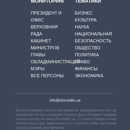
МОНИТОРИНГ
ТЕМАТИКИ
ПРЕЗИДЕНТ И
БИЗНЕС
ОФИС
КУЛЬТУРА
ВЕРХОВНАЯ
НАУКА
РАДА
НАЦИОНАЛЬНАЯ
КАБИНЕТ
БЕЗОПАСНОСТЬ
МИНИСТРОВ
ОБЩЕСТВО
ГЛАВЫ
ПОЛИТИКА
ОБЛАДМИНИСТРАЦИЙ
ПРАВО
МЭРЫ
ФИНАНСЫ
ВСЕ ПЕРСОНЫ
ЭКОНОМИКА
info@slovoidilo.ua
Использование любых материалов, размещённых на сайте,
разрешается при указании ссылки (для интернет-изданий —
гиперссылки) на www.slovoidilo.ua. Ссылка (гиперссылка)
обязательна вне зависимости от полного либо частичного
использования материалов.