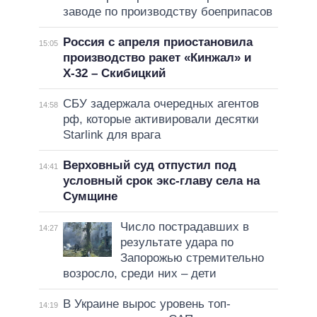
заводе по производству боеприпасов
Россия с апреля приостановила
15:05
производство ракет «Кинжал» и
Х-32 – Скибицкий
СБУ задержала очередных агентов
14:58
рф, которые активировали десятки
Starlink для врага
Верховный суд отпустил под
14:41
условный срок экс-главу села на
Сумщине
Число пострадавших в
14:27
результате удара по
Запорожью стремительно
возросло, среди них – дети
В Украине вырос уровень топ-
14:19