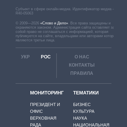
Субъект в сфере онлайн-медиа. Идентификатор медиа –
R40-05063
© 2009—2026
«Слово и Дело»
.
Все права защищены и
охраняются законом. Администрация сайта оставляет за
собой право не соглашаться с информацией, которая
публикуется на сайте, владельцами или авторами которой
являются третьи лица.
УКР
РОС
О НАС
КОНТАКТЫ
ПРАВИЛА
МОНИТОРИНГ
ТЕМАТИКИ
ПРЕЗИДЕНТ И
БИЗНЕС
ОФИС
КУЛЬТУРА
ВЕРХОВНАЯ
НАУКА
РАДА
НАЦИОНАЛЬНАЯ