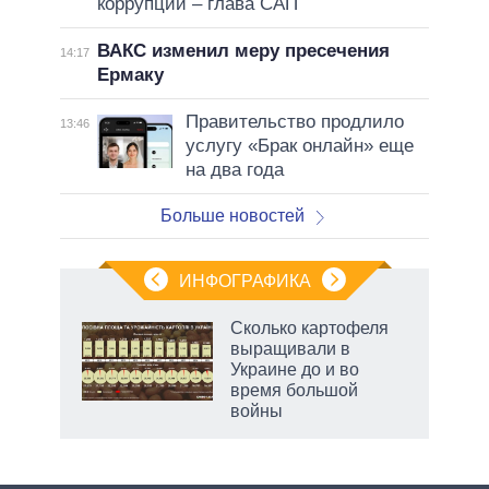
коррупции – глава САП
ВАКС изменил меру пресечения
14:17
Ермаку
Правительство продлило
13:46
услугу «Брак онлайн» еще
на два года
Больше новостей
ИНФОГРАФИКА
Сколько картофеля
выращивали в
Украине до и во
ет
время большой
войны