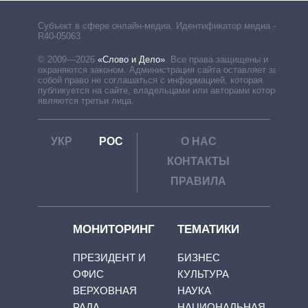
Субъект в сфере онлайн-медиа. Идентификатор медиа –
R40-05063
© 2009—2026
«Слово и Дело»
.
Все права защищены и
охраняются законом. Администрация сайта оставляет за
собой право не соглашаться с информацией, которая
публикуется на сайте, владельцами или авторами которой
являются третьи лица.
УКР
РОС
О НАС
КОНТАКТЫ
ПРАВИЛА
МОНИТОРИНГ
ТЕМАТИКИ
ПРЕЗИДЕНТ И
БИЗНЕС
ОФИС
КУЛЬТУРА
ВЕРХОВНАЯ
НАУКА
РАДА
НАЦИОНАЛЬНАЯ