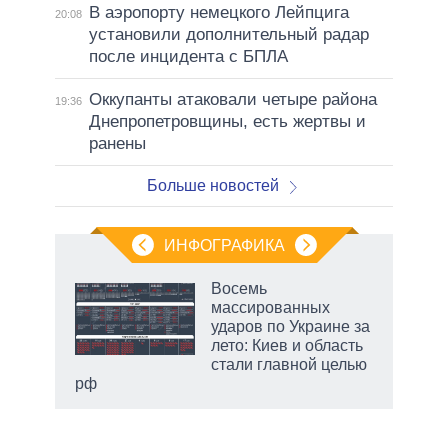
В аэропорту немецкого Лейпцига
20:08
установили дополнительный радар
после инцидента с БПЛА
Оккупанты атаковали четыре района
19:36
Днепропетровщины, есть жертвы и
ранены
Больше новостей
ИНФОГРАФИКА
еля
Восемь
массированных
ударов по Украине за
лето: Киев и область
стали главной целью
рф