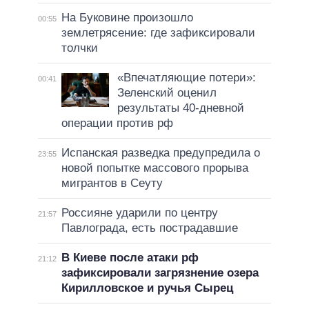
На Буковине произошло
00:55
землетрясение: где зафиксировали
толчки
«Впечатляющие потери»:
00:41
Зеленский оценил
результаты 40-дневной
операции против рф
Испанская разведка предупредила о
23:55
новой попытке массового прорыва
мигрантов в Сеуту
Россияне ударили по центру
21:57
Павлограда, есть пострадавшие
В Киеве после атаки рф
21:12
зафиксировали загрязнение озера
Кирилловское и ручья Сырец