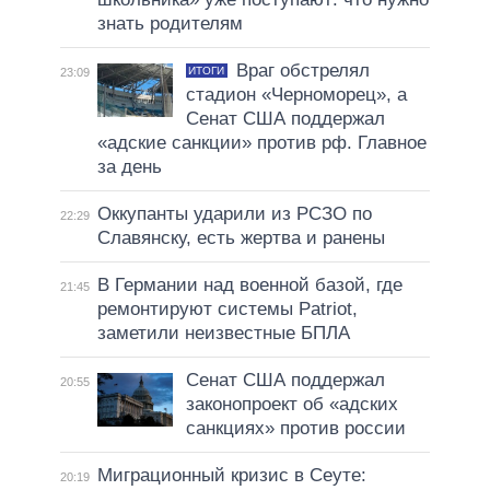
знать родителям
Враг обстрелял
ИТОГИ
23:09
стадион «Черноморец», а
Сенат США поддержал
«адские санкции» против рф. Главное
за день
Оккупанты ударили из РСЗО по
22:29
Славянску, есть жертва и ранены
В Германии над военной базой, где
21:45
ремонтируют системы Patriot,
заметили неизвестные БПЛА
Сенат США поддержал
20:55
законопроект об «адских
санкциях» против россии
Миграционный кризис в Сеуте:
20:19