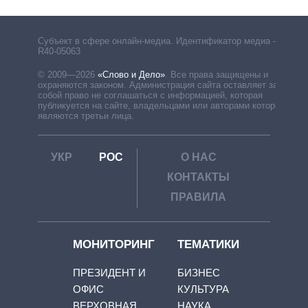
Субъект в сфере онлайн-медиа. Идентификатор медиа –
R40-05063
© 2009—2026
«Слово и Дело»
.
Все права защищены и
охраняются законом. Администрация сайта оставляет за
собой право не соглашаться с информацией, которая
публикуется на сайте, владельцами или авторами которой
являются третьи лица.
УКР
РОС
О НАС
КОНТАКТЫ
ПРАВИЛА
МОНИТОРИНГ
ТЕМАТИКИ
ПРЕЗИДЕНТ И
БИЗНЕС
ОФИС
КУЛЬТУРА
ВЕРХОВНАЯ
НАУКА