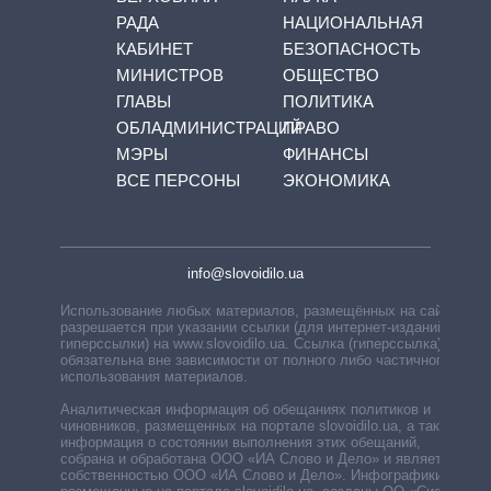
РАДА
НАЦИОНАЛЬНАЯ
КАБИНЕТ
БЕЗОПАСНОСТЬ
МИНИСТРОВ
ОБЩЕСТВО
ГЛАВЫ
ПОЛИТИКА
ОБЛАДМИНИСТРАЦИЙ
ПРАВО
МЭРЫ
ФИНАНСЫ
ВСЕ ПЕРСОНЫ
ЭКОНОМИКА
info@slovoidilo.ua
Использование любых материалов, размещённых на сайте,
разрешается при указании ссылки (для интернет-изданий —
гиперссылки) на www.slovoidilo.ua. Ссылка (гиперссылка)
обязательна вне зависимости от полного либо частичного
использования материалов.
Аналитическая информация об обещаниях политиков и
чиновников, размещенных на портале slovoidilo.ua, а также
информация о состоянии выполнения этих обещаний,
собрана и обработана ООО «ИА Слово и Дело» и является
собственностью ООО «ИА Слово и Дело». Инфографики,