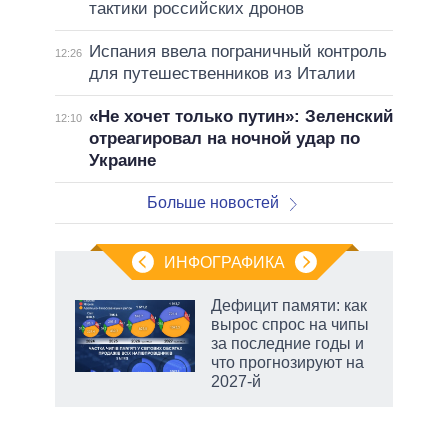
тактики российских дронов
Испания ввела пограничный контроль
12:26
для путешественников из Италии
«Не хочет только путин»: Зеленский
12:10
отреагировал на ночной удар по
Украине
Больше новостей
ИНФОГРАФИКА
 5
Дефицит памяти: как
го
вырос спрос на чипы
сть
за последние годы и
ВР
что прогнозируют на
2027-й