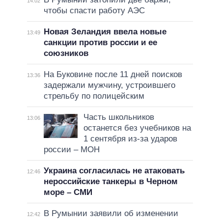
14:02
чтобы спасти работу АЭС
Новая Зеландия ввела новые
13:49
санкции против россии и ее
союзников
На Буковине после 11 дней поисков
13:36
задержали мужчину, устроившего
стрельбу по полицейским
Часть школьников
13:06
останется без учебников на
1 сентября из-за ударов
россии – МОН
Украина согласилась не атаковать
12:46
нероссийские танкеры в Черном
море – СМИ
В Румынии заявили об изменении
12:42