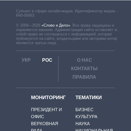
Субъект в сфере онлайн-медиа. Идентификатор медиа –
R40-05063
© 2009—2026
«Слово и Дело»
.
Все права защищены и
охраняются законом. Администрация сайта оставляет за
собой право не соглашаться с информацией, которая
публикуется на сайте, владельцами или авторами которой
являются третьи лица.
УКР
РОС
О НАС
КОНТАКТЫ
ПРАВИЛА
МОНИТОРИНГ
ТЕМАТИКИ
ПРЕЗИДЕНТ И
БИЗНЕС
ОФИС
КУЛЬТУРА
ВЕРХОВНАЯ
НАУКА
РАДА
НАЦИОНАЛЬНАЯ