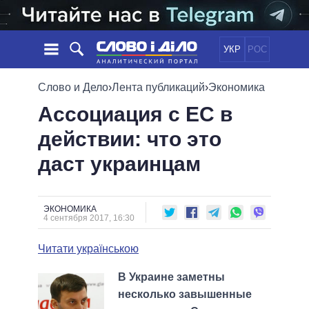
УКР
РОС
НОВОСТИ
Слово и Дело
›
Лента публикаций
›
Экономика
Ассоциация с ЕС в
ОБЕЩАНИЯ
ЛЕНТА
ПОЛИТИКА
действии: что это
СОБЫТИЯ
ЭКОНОМИКА
ПОЛИТИКИ
даст украинцам
СТАТЬИ
ОБЩЕСТВО
ИНФОГРАФИКА
МНЕНИЯ
МИР
ВСЕ ПОЛИТИКИ
ОБЗОРЫ
ПРЕЗИДЕНТ И ОФИС
ВИДЕО
ЭКОНОМИКА
ДАЙДЖЕСТЫ
4 сентября 2017, 16:30
ВЕРХОВНАЯ РАДА
ПОДДЕРЖАТЬ
КАБИНЕТ МИНИСТРОВ
Читати українською
ГЛАВЫ ОБЛАДМИНИСТРАЦИЙ
СРАВНЕНИЕ ПОЛИТИКОВ
В Украине заметны
МЭРЫ
несколько завышенные
ВСЕ ПЕРСОНЫ