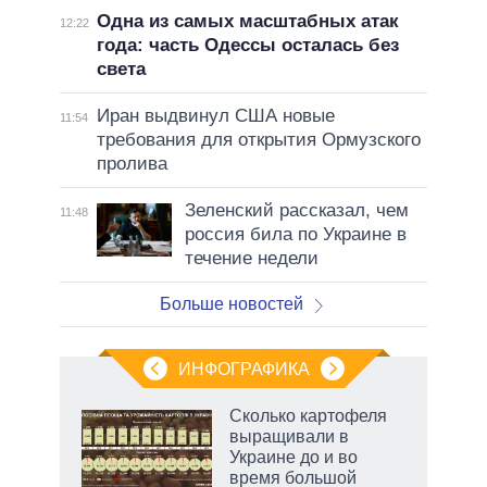
Одна из самых масштабных атак
12:22
года: часть Одессы осталась без
света
Иран выдвинул США новые
11:54
требования для открытия Ормузского
пролива
Зеленский рассказал, чем
11:48
россия била по Украине в
течение недели
Больше новостей
ИНФОГРАФИКА
 как
Сколько картофеля
чипы
выращивали в
ды и
Украине до и во
т на
время большой