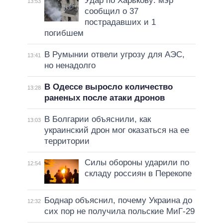
Удар по Харькову: мэр
13:53
сообщил о 37
пострадавших и 1
погибшем
В Румынии отвели угрозу для АЭС,
13:41
но ненадолго
В Одессе выросло количество
13:28
раненых после атаки дронов
В Болгарии объяснили, как
13:03
украинский дрон мог оказаться на ее
территории
Силы обороны ударили по
12:54
складу россиян в Перекопе
Боднар объяснил, почему Украина до
12:32
сих пор не получила польские МиГ-29