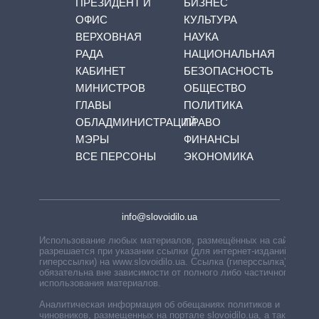
ПРЕЗИДЕНТ И
БИЗНЕС
ОФИС
КУЛЬТУРА
ВЕРХОВНАЯ
НАУКА
РАДА
НАЦИОНАЛЬНАЯ
КАБИНЕТ
БЕЗОПАСНОСТЬ
МИНИСТРОВ
ОБЩЕСТВО
ГЛАВЫ
ПОЛИТИКА
ОБЛАДМИНИСТРАЦИЙ
ПРАВО
МЭРЫ
ФИНАНСЫ
ВСЕ ПЕРСОНЫ
ЭКОНОМИКА
info@slovoidilo.ua
Использование любых материалов, размещённых на сайте,
разрешается при указании ссылки (для интернет-изданий —
гиперссылки) на www.slovoidilo.ua. Ссылка (гиперссылка)
обязательна вне зависимости от полного либо частичного
использования материалов.
Аналитическая информация об обещаниях политиков и
чиновников, размещенных на портале slovoidilo.ua, а также