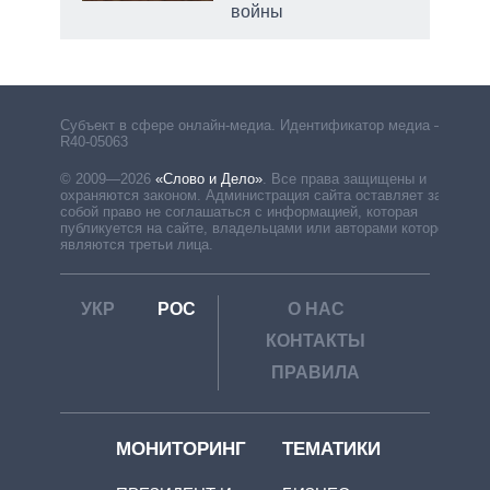
войны
Субъект в сфере онлайн-медиа. Идентификатор медиа –
R40-05063
© 2009—2026
«Слово и Дело»
.
Все права защищены и
охраняются законом. Администрация сайта оставляет за
собой право не соглашаться с информацией, которая
публикуется на сайте, владельцами или авторами которой
являются третьи лица.
УКР
РОС
О НАС
КОНТАКТЫ
ПРАВИЛА
МОНИТОРИНГ
ТЕМАТИКИ