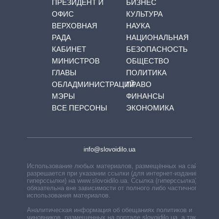
ПРЕЗИДЕНТ И
БИЗНЕС
ОФИС
КУЛЬТУРА
ВЕРХОВНАЯ
НАУКА
РАДА
НАЦИОНАЛЬНАЯ
КАБИНЕТ
БЕЗОПАСНОСТЬ
МИНИСТРОВ
ОБЩЕСТВО
ГЛАВЫ
ПОЛИТИКА
ОБЛАДМИНИСТРАЦИЙ
ПРАВО
МЭРЫ
ФИНАНСЫ
ВСЕ ПЕРСОНЫ
ЭКОНОМИКА
info@slovoidilo.ua
Использование любых материалов, размещённых на сайте,
разрешается при указании ссылки (для интернет-изданий —
гиперссылки) на www.slovoidilo.ua. Ссылка (гиперссылка)
обязательна вне зависимости от полного либо частичного
использования материалов.
Аналитическая информация об обещаниях политиков и
чиновников, размещенных на портале slovoidilo.ua, а также