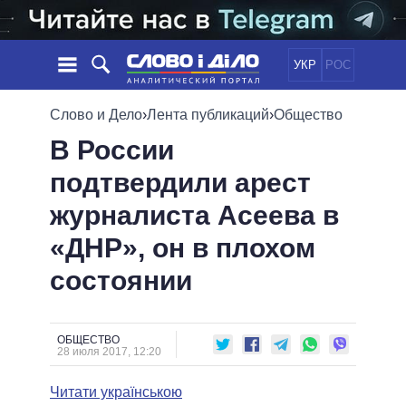
УКР
РОС
НОВОСТИ
Слово и Дело
›
Лента публикаций
›
Общество
В России
ОБЕЩАНИЯ
ЛЕНТА
ПОЛИТИКА
подтвердили арест
СОБЫТИЯ
ЭКОНОМИКА
ПОЛИТИКИ
журналиста Асеева в
СТАТЬИ
ОБЩЕСТВО
ИНФОГРАФИКА
МНЕНИЯ
МИР
ВСЕ ПОЛИТИКИ
«ДНР», он в плохом
ОБЗОРЫ
ПРЕЗИДЕНТ И ОФИС
состоянии
ВИДЕО
ДАЙДЖЕСТЫ
ВЕРХОВНАЯ РАДА
ПОДДЕРЖАТЬ
КАБИНЕТ МИНИСТРОВ
ГЛАВЫ ОБЛАДМИНИСТРАЦИЙ
ОБЩЕСТВО
СРАВНЕНИЕ ПОЛИТИКОВ
28 июля 2017, 12:20
МЭРЫ
Читати українською
ВСЕ ПЕРСОНЫ