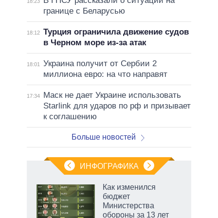
В ГПСУ рассказали о ситуации на
18:23
границе с Беларусью
Турция ограничила движение судов
18:12
в Черном море из-за атак
Украина получит от Сербии 2
18:01
миллиона евро: на что направят
Маск не дает Украине использовать
17:34
Starlink для ударов по рф и призывает
к соглашению
Больше новостей
ИНФОГРАФИКА
 5
Как изменился
го
бюджет
сть
Министерства
ВР
обороны за 13 лет