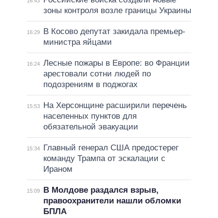
16:43
зоны контроля возле границы Украины
В Косово депутат закидала премьер-
16:29
министра яйцами
Лесные пожары в Европе: во Франции
16:24
арестовали сотни людей по
подозрениям в поджогах
На Херсонщине расширили перечень
15:53
населенных пунктов для
обязательной эвакуации
Главный генерал США предостерег
15:34
команду Трампа от эскалации с
Ираном
В Молдове раздался взрыв,
15:09
правоохранители нашли обломки
БПЛА