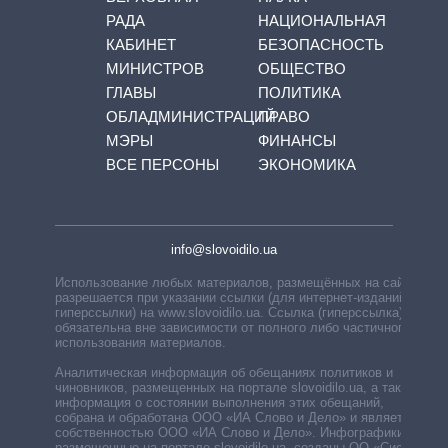
РАДА
НАЦИОНАЛЬНАЯ
КАБИНЕТ
БЕЗОПАСНОСТЬ
МИНИСТРОВ
ОБЩЕСТВО
ГЛАВЫ
ПОЛИТИКА
ОБЛАДМИНИСТРАЦИЙ
ПРАВО
МЭРЫ
ФИНАНСЫ
ВСЕ ПЕРСОНЫ
ЭКОНОМИКА
info@slovoidilo.ua
Использование любых материалов, размещённых на сайте,
разрешается при указании ссылки (для интернет-изданий —
гиперссылки) на www.slovoidilo.ua. Ссылка (гиперссылка)
обязательна вне зависимости от полного либо частичного
использования материалов.
Аналитическая информация об обещаниях политиков и
чиновников, размещенных на портале slovoidilo.ua, а также
информация о состоянии выполнения этих обещаний,
собрана и обработана ООО «ИА Слово и Дело» и является
собственностью ООО «ИА Слово и Дело». Инфографики,
размещенные на портале slovoidilo.ua, созданы ОО «Система