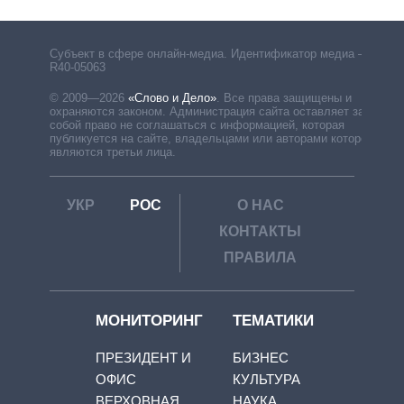
Субъект в сфере онлайн-медиа. Идентификатор медиа –
R40-05063
© 2009—2026
«Слово и Дело»
.
Все права защищены и
охраняются законом. Администрация сайта оставляет за
собой право не соглашаться с информацией, которая
публикуется на сайте, владельцами или авторами которой
являются третьи лица.
УКР
РОС
О НАС
КОНТАКТЫ
ПРАВИЛА
МОНИТОРИНГ
ТЕМАТИКИ
ПРЕЗИДЕНТ И
БИЗНЕС
ОФИС
КУЛЬТУРА
ВЕРХОВНАЯ
НАУКА