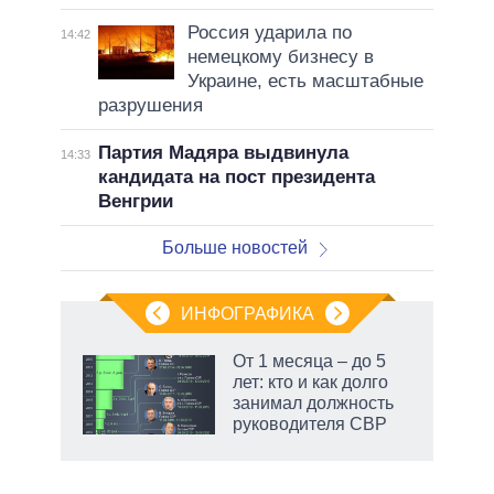
Россия ударила по
14:42
немецкому бизнесу в
Украине, есть масштабные
разрушения
Партия Мадяра выдвинула
14:33
кандидата на пост президента
Венгрии
Больше новостей
ИНФОГРАФИКА
 как
От 1 месяца – до 5
чипы
лет: кто и как долго
ды и
занимал должность
т на
руководителя СВР