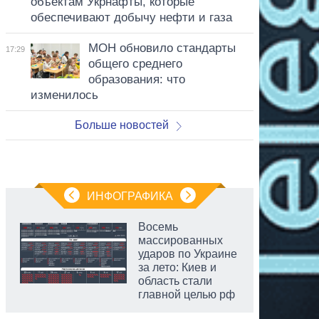
объектам Укрнафты, которые
обеспечивают добычу нефти и газа
МОН обновило стандарты
17:29
общего среднего
образования: что
изменилось
Больше новостей
ИНФОГРАФИКА
Восемь
массированных
ударов по Украине
за лето: Киев и
область стали
главной целью рф
аспирант