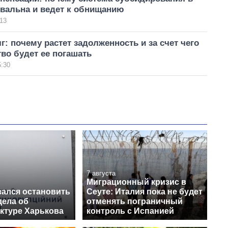
овальна и ведет к обнищанию
13
г: почему растет задолженность и за счет чего
во будет ее погашать
5:30
7 августа
Миграционный кризис в
зался остановить
Сеуте: Италия пока не будет
дела об
отменять пограничный
ктуре Харькова
контроль с Испанией