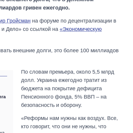
лиардов гривен ежегодно.
ир Гройсман
на форуме по децентрализации в
 и Дело» со ссылкой на
«Экономическую
вать внешние долги, это более 100 миллиадов
По словам премьера, около 5,5 млрд
долл. Украина ежегодно тратит из
бюджета на покрытие дефицита
От 1 месяца – до 5
Пенсионного фонда, 5% ВВП – на
лга
лет: кто и как долго
безопасность и оборону.
занимал
должность
руководителя СВР
«Реформы нам нужны как воздух. Все,
кто говорит, что они не нужны, что
 на