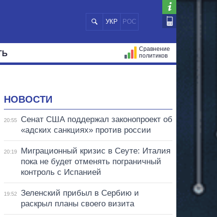
УКР
РОС
Сравнение
ТЬ
политиков
СТРАЦИЙ
МЭРЫ
ВСЕ ПЕРСОНЫ
НОВОСТИ
Сенат США поддержал законопроект об
20:55
«адских санкциях» против россии
Миграционный кризис в Сеуте: Италия
20:19
пока не будет отменять пограничный
контроль с Испанией
Зеленский прибыл в Сербию и
19:52
раскрыл планы своего визита