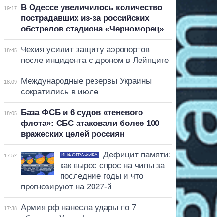
В Одессе увеличилось количество
19:17
пострадавших из-за российских
обстрелов стадиона «Черноморец»
Чехия усилит защиту аэропортов
18:45
после инцидента с дроном в Лейпциге
Международные резервы Украины
18:09
сократились в июле
База ФСБ и 6 судов «теневого
18:05
флота»: СБС атаковали более 100
вражеских целей россиян
Дефицит памяти:
ИНФОГРАФИКА
17:52
как вырос спрос на чипы за
последние годы и что
прогнозируют на 2027-й
Армия рф нанесла удары по 7
17:38