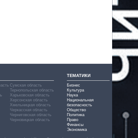
ТЕМАТИКИ
ласть
Сумская область
Бизнес
Тернопольская область
Культура
ь
Харьковская область
Наука
Херсонская область
Национальная
Хмельницкая область
безопасность
Черкасская область
Общество
Черниговская область
Политика
Черновицкая область
Право
Финансы
Экономика