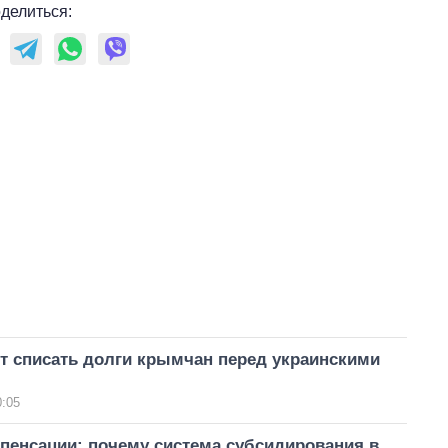
делиться:
т списать долги крымчан перед украинскими
0:05
пенсации: почему система субсидирования в