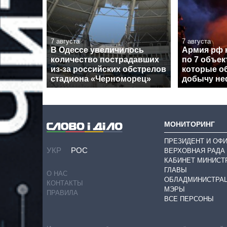
7 августа
7 августа
В Одессе увеличилось
Армия рф 
количество пострадавших
по 7 объе
из-за российских обстрелов
которые о
стадиона «Черноморец»
добычу неф
МОНИТОРИНГ
ПРЕЗИДЕНТ И ОФ
УКР
РОС
ВЕРХОВНАЯ РАДА
КАБИНЕТ МИНИСТ
ГЛАВЫ
О НАС
ОБЛАДМИНИСТРА
КОНТАКТЫ
МЭРЫ
ПРАВИЛА
ВСЕ ПЕРСОНЫ