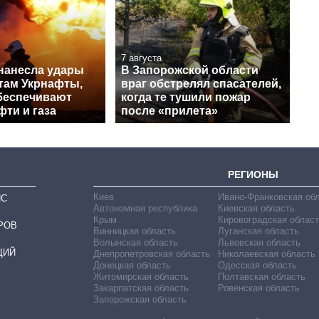
7 августа
нанесла удары
В Запорожской области
ктам Укрнафты,
враг обстрелял спасателей,
беспечивают
когда те тушили пожар
ти и газа
после «прилета»
РЕГИОНЫ
Киев
Ивано-Франковская об
ИС
Автономная республика
Киевская область
Крым
Кировоградская област
РОВ
Винницкая область
Луганская область
Волынская область
Львовская область
ЦИЙ
Днепропетровская область
Николаевская область
Донецкая область
Одесская область
Житомирская область
Полтавская область
Закарпатская область
Ровенская область
Запорожская область