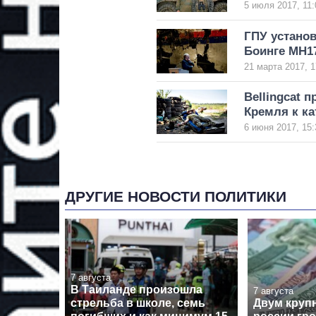
5 июля 2017, 11:
ГПУ устано
Боинге МН1
21 марта 2017, 1
Bellingcat 
Кремля к к
6 июня 2017, 15:
ДРУГИЕ НОВОСТИ ПОЛИТИКИ
7 августа
В Таиланде произошла
7 августа
стрельба в школе, семь
Двум круп