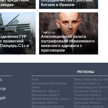
озит кредитный
сотрудничества с россией,
азведка
Китаем и Ираном
7 августа
зделение ГУР
Апелляционная палата
о вражеский
оштрафовала обвиняемого
«Панцирь-С1» в
киевского адвоката с
приговором
РЕГИОНЫ
Киев
Ивано-Франковская об
ИС
Автономная республика
Киевская область
Крым
Кировоградская област
РОВ
Винницкая область
Луганская область
Волынская область
Львовская область
ЦИЙ
Днепропетровская область
Николаевская область
Донецкая область
Одесская область
Житомирская область
Полтавская область