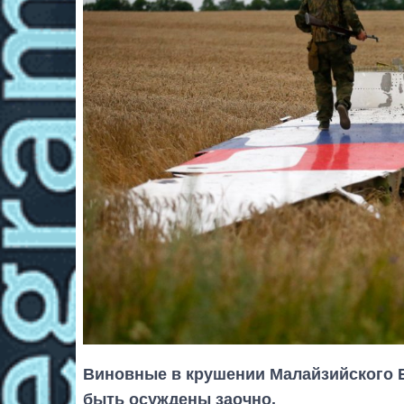
Виновные в крушении Малайзийского Б
быть осуждены заочно.