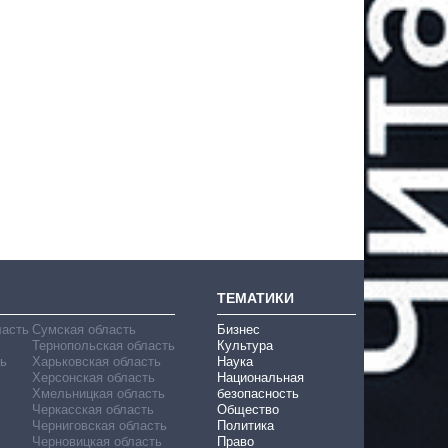
ТЕМАТИКИ
ласть
Сумская область
Бизнес
Тернопольская область
Культура
ь
Харьковская область
Наука
Херсонская область
Национальная
Хмельницкая область
безопасность
Черкасская область
Общество
Черниговская область
Политика
Черновицкая область
Право