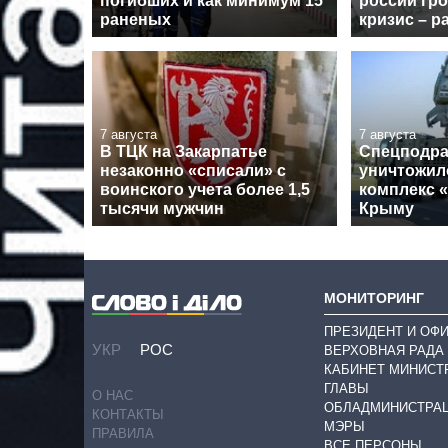
погибших и как минимум 15
россии гр
раненых
кризис – р
7 августа
7 августа
В ТЦК на Закарпатье
Спецподра
незаконно «списали» с
уничтожил
воинского учета более 1,5
комплекс 
тысячи мужчин
Крыму
МОНИТОРИНГ
ПРЕЗИДЕНТ И ОФ
УКР
РОС
ВЕРХОВНАЯ РАДА
КАБИНЕТ МИНИСТ
ГЛАВЫ
О НАС
ОБЛАДМИНИСТРА
КОНТАКТЫ
МЭРЫ
ПРАВИЛА
ВСЕ ПЕРСОНЫ