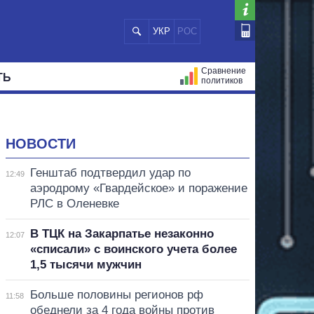
УКР
РОС
Сравнение
ТЬ
политиков
СТРАЦИЙ
МЭРЫ
ВСЕ ПЕРСОНЫ
НОВОСТИ
Генштаб подтвердил удар по
12:49
аэродрому «Гвардейское» и поражение
РЛС в Оленевке
В ТЦК на Закарпатье незаконно
12:07
«списали» с воинского учета более
1,5 тысячи мужчин
Больше половины регионов рф
11:58
обеднели за 4 года войны против