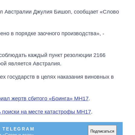
ел Австралии Джулия Бишоп, сообщает «Слово
ено в порядке заочного производства», -
соблюдать каждый пункт резолюции 2166
ой является Австралия.
ех государств в целях наказания виновных в
иал жертв сбитого «Боинга» MH17
.
Как изменился
 поиски на месте катастрофы MH17
.
бюджет
Министерства
обороны за 13 лет
В TELEGRAM
Подписаться
войны с россией
т «Слово и дело»