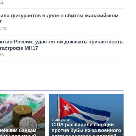
01
вила фигурантов в деле о сбитом малазийском
7
7:20
против России: удастся ли доказать причастность
атастрофе MH17
35
7 августа
США расширили санкции
нейшим банкам
против Кубы из-за военного