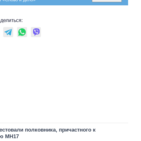
делиться:
естовали полковника, причастного к
ю MH17