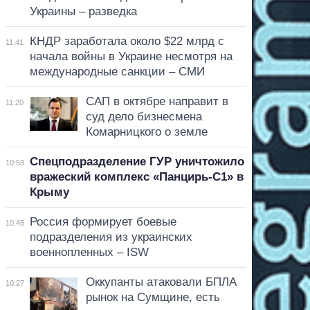
Украины – разведка
КНДР заработала около $22 млрд с
11:41
начала войны в Украине несмотря на
международные санкции – СМИ
САП в октябре направит в
11:20
суд дело бизнесмена
Комарницкого о земле
Спецподразделение ГУР уничтожило
10:58
вражеский комплекс «Панцирь-С1» в
Крыму
Россия формирует боевые
10:45
подразделения из украинских
военнопленных – ISW
Оккупанты атаковали БПЛА
10:27
рынок на Сумщине, есть