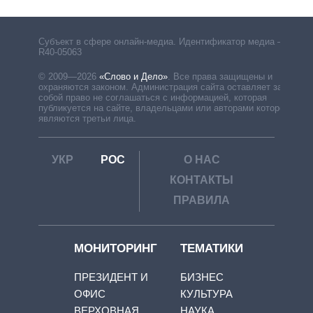
Субъект в сфере онлайн-медиа. Идентификатор медиа –
R40-05063
© 2009—2026
«Слово и Дело»
.
Все права защищены и
охраняются законом. Администрация сайта оставляет за
собой право не соглашаться с информацией, которая
публикуется на сайте, владельцами или авторами которой
являются третьи лица.
УКР
РОС
О НАС
КОНТАКТЫ
ПРАВИЛА
МОНИТОРИНГ
ТЕМАТИКИ
ПРЕЗИДЕНТ И
БИЗНЕС
ОФИС
КУЛЬТУРА
ВЕРХОВНАЯ
НАУКА