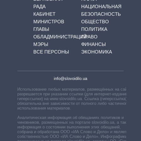
РАДА
НАЦИОНАЛЬНАЯ
КАБИНЕТ
БЕЗОПАСНОСТЬ
МИНИСТРОВ
ОБЩЕСТВО
ГЛАВЫ
ПОЛИТИКА
ОБЛАДМИНИСТРАЦИЙ
ПРАВО
МЭРЫ
ФИНАНСЫ
ВСЕ ПЕРСОНЫ
ЭКОНОМИКА
info@slovoidilo.ua
Использование любых материалов, размещённых на сайте,
разрешается при указании ссылки (для интернет-изданий —
гиперссылки) на www.slovoidilo.ua. Ссылка (гиперссылка)
обязательна вне зависимости от полного либо частичного
использования материалов.
Аналитическая информация об обещаниях политиков и
чиновников, размещенных на портале slovoidilo.ua, а также
информация о состоянии выполнения этих обещаний,
собрана и обработана ООО «ИА Слово и Дело» и является
собственностью ООО «ИА Слово и Дело». Инфографики,