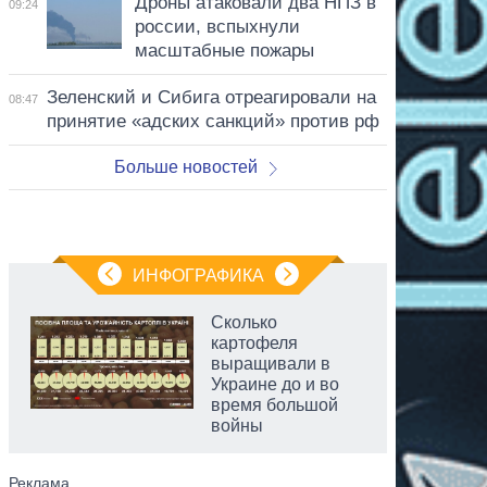
Дроны атаковали два НПЗ в
09:24
россии, вспыхнули
масштабные пожары
Зеленский и Сибига отреагировали на
08:47
принятие «адских санкций» против рф
Больше новостей
ИНФОГРАФИКА
Сколько
картофеля
выращивали в
Украине до и во
время большой
войны
аспирант