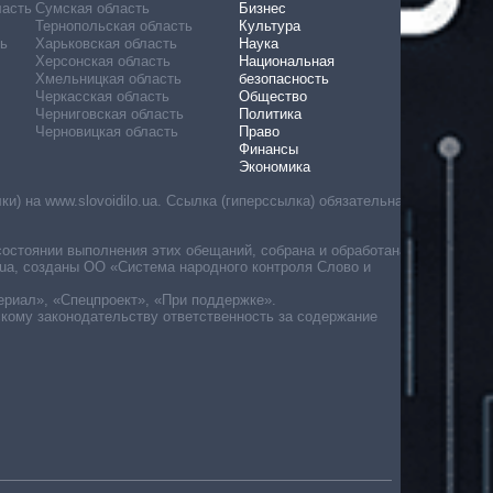
ласть
Сумская область
Бизнес
Тернопольская область
Культура
ь
Харьковская область
Наука
Херсонская область
Национальная
Хмельницкая область
безопасность
Черкасская область
Общество
Черниговская область
Политика
Черновицкая область
Право
Финансы
Экономика
) на www.slovoidilo.ua. Ссылка (гиперссылка) обязательна
состоянии выполнения этих обещаний, собрана и обработана
ua, созданы ОО «Система народного контроля Слово и
ериал», «Спецпроект», «При поддержке».
скому законодательству ответственность за содержание