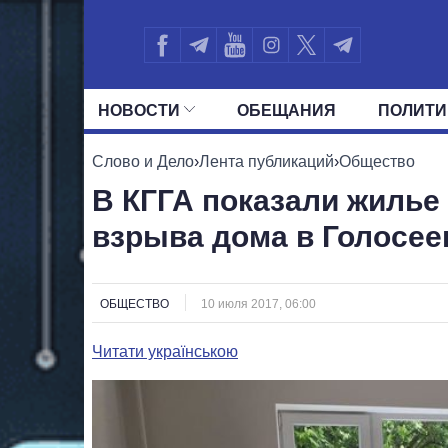
НОВОСТИ
ОБЕЩАНИЯ
ПОЛИТИ
ВСЕ ПОЛИТИКИ
ПРЕЗИДЕНТ И ОФ
Слово и Дело
›
Лента публикаций
›
Общество
В КГГА показали жилье
взрыва дома в Голосее
ОБЩЕСТВО
10 июля 2017, 06:00
Читати українською