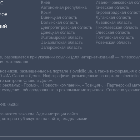
Киев
Ивано-Франковская об
ИС
Автономная республика
Киевская область
Крым
Кировоградская област
РОВ
Винницкая область
Луганская область
Волынская область
Львовская область
ЦИЙ
Днепропетровская область
Николаевская область
Донецкая область
Одесская область
Житомирская область
Полтавская область
Закарпатская область
Ровенская область
Запорожская область
 разрешается при указании ссылки (для интернет-изданий — гиперссылки
ния материалов.
овников, размещенных на портале slovoidilo.ua, а также информация о 
«ИА Слово и Дело». Инфографики, размещенные на портале slovoidilo.
о контроля Слово и Дело».
х рекламы: «Промо», «Новости компаний», «Позиция», «Партнерский мат
е суждения, обнародованные в рекламных материалах. Согласно украин
R40-05063
раняются законом. Администрация сайта
, которая публикуется на сайте, владельцами