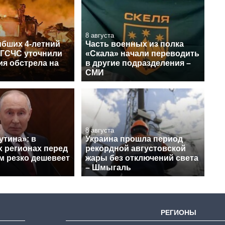
8 августа
ибших 4-летний
Часть военных из полка
 ГСЧС уточнили
«Скала» начали переводить
ия обстрела на
в другие подразделения –
СМИ
8 августа
утина»: в
Украина прошла период
х регионах перед
рекордной августовской
м резко дешевеет
жары без отключений света
– Шмыгаль
РЕГИОНЫ