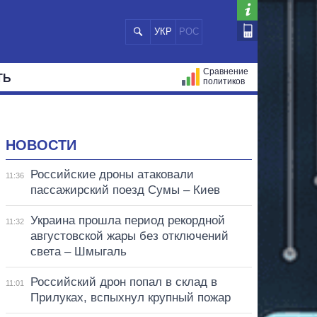
УКР
РОС
Сравнение
ТЬ
политиков
СТРАЦИЙ
МЭРЫ
ВСЕ ПЕРСОНЫ
НОВОСТИ
Российские дроны атаковали
11:36
пассажирский поезд Сумы – Киев
Украина прошла период рекордной
11:32
августовской жары без отключений
света – Шмыгаль
Российский дрон попал в склад в
11:01
Прилуках, вспыхнул крупный пожар