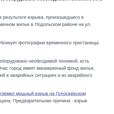
 в результате взрыва, произошедшего в
менном жилье в Подольском районе на ул.
публикует фотографии временного пристанища
оборудовано необходимой техникой, есть
ейчас город имеет маневренный фонд жилья,
ей в аварийных ситуациях и из аварийного
От 1 месяца – до 5
лет: кто и как долго
занимал
должность
гремел мощный взрыв на Голосеевском
руководителя СВР
нщина. Предварительная причина - взрыв