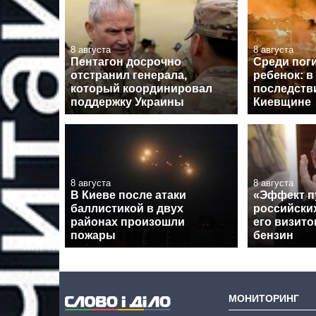
8 августа
8 августа
Пентагон досрочно
Среди пог
отстранил генерала,
ребенок: в
который координировал
последств
поддержку Украины
Киевщине
8 августа
8 августа
В Киеве после атаки
«Эффект п
баллистикой в двух
российски
районах произошли
его визито
пожары
бензин
МОНИТОРИНГ