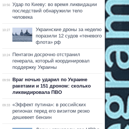
Удар по Киеву: во время ликвидации
10:56
последствий обнаружили тело
человека
Украинские дроны за неделю
10:27
поразили 12 судов «теневого
флота» рф
Пентагон досрочно отстранил
10:24
генерала, который координировал
поддержку Украины
Враг ночью ударил по Украине
09:59
ракетами и 151 дроном: сколько
ликвидировала ПВО
«Эффект путина»: в российских
09:33
регионах перед его визитом резко
дешевеет бензин