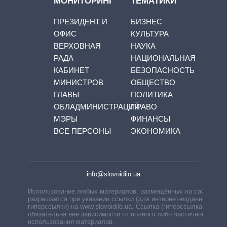
МОНИТОРИНГ
ТЕМАТИКИ
ПРЕЗИДЕНТ И
БИЗНЕС
ОФИС
КУЛЬТУРА
ВЕРХОВНАЯ
НАУКА
РАДА
НАЦИОНАЛЬНАЯ
КАБИНЕТ
БЕЗОПАСНОСТЬ
МИНИСТРОВ
ОБЩЕСТВО
ГЛАВЫ
ПОЛИТИКА
ОБЛАДМИНИСТРАЦИЙ
ПРАВО
МЭРЫ
ФИНАНСЫ
ВСЕ ПЕРСОНЫ
ЭКОНОМИКА
info@slovoidilo.ua
Использование любых материалов, размещённых на сайте,
разрешается при указании ссылки (для интернет-изданий —
гиперссылки) на www.slovoidilo.ua. Ссылка (гиперссылка)
обязательна вне зависимости от полного либо частичного
использования материалов.