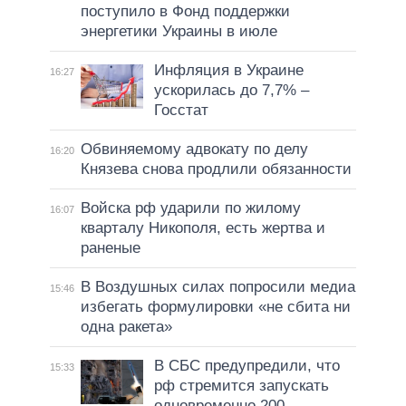
поступило в Фонд поддержки
энергетики Украины в июле
Инфляция в Украине
16:27
ускорилась до 7,7% –
Госстат
Обвиняемому адвокату по делу
16:20
Князева снова продлили обязанности
Войска рф ударили по жилому
16:07
кварталу Никополя, есть жертва и
раненые
В Воздушных силах попросили медиа
15:46
избегать формулировки «не сбита ни
одна ракета»
В СБС предупредили, что
15:33
рф стремится запускать
одновременно 200