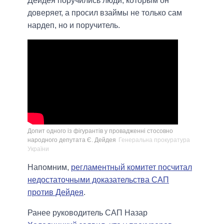
Дейдея поручились люди, которым он
доверяет, а просил взаймы не только сам
нардеп, но и поручитель.
Допит одного із фігурантів у провадженні стосовно
народного депутата Є. Дейдея
Генеральна прокуратура
України
Напомним,
регламентный комитет посчитал
недостаточными доказательства САП
против Дейдея
.
Ранее руководитель САП Назар