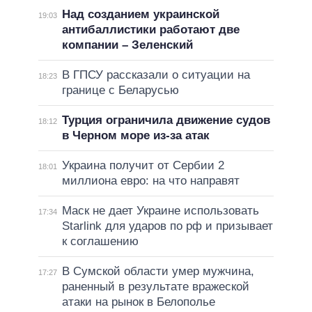
Над созданием украинской
19:03
антибаллистики работают две
компании – Зеленский
В ГПСУ рассказали о ситуации на
18:23
границе с Беларусью
Турция ограничила движение судов
18:12
в Черном море из-за атак
Украина получит от Сербии 2
18:01
миллиона евро: на что направят
Маск не дает Украине использовать
17:34
Starlink для ударов по рф и призывает
к соглашению
В Сумской области умер мужчина,
17:27
раненный в результате вражеской
атаки на рынок в Белополье