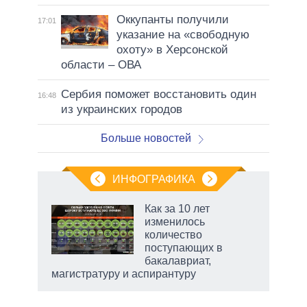
Оккупанты получили
17:01
указание на «свободную
охоту» в Херсонской
области – ОВА
Сербия поможет восстановить один
16:48
из украинских городов
Больше новостей
ИНФОГРАФИКА
еля
Как за 10 лет
изменилось
количество
поступающих в
бакалавриат,
магистратуру и аспирантуру