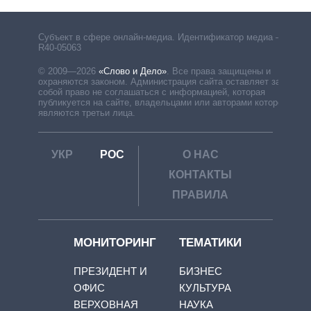
Субъект в сфере онлайн-медиа. Идентификатор медиа –
R40-05063
© 2009—2026
«Слово и Дело»
.
Все права защищены и
охраняются законом. Администрация сайта оставляет за
собой право не соглашаться с информацией, которая
публикуется на сайте, владельцами или авторами которой
являются третьи лица.
УКР
РОС
О НАС
КОНТАКТЫ
ПРАВИЛА
МОНИТОРИНГ
ТЕМАТИКИ
ПРЕЗИДЕНТ И
БИЗНЕС
ОФИС
КУЛЬТУРА
ВЕРХОВНАЯ
НАУКА