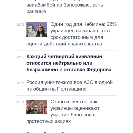
авиабомбой по Запорожью, есть
раненые
Один год для Кабмина: 28%
12:21
украинцев называют этот
срок достаточным для
оценки действий правительства
Каждый четвертый киевлянин
12:12
относится нейтрально или
безразлично к отставке Федорова
Россия уничтожила все АЗС в одной
12:06
из общин на Полтавщине
Стало известно, как
11:39
украинцы оценивают
участие блогеров в
протестных акциях