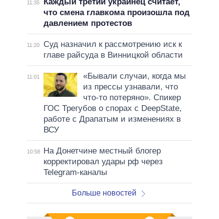
Каждый третий украинец считает,
11:35
что смена главкома произошла под
давлением протестов
Суд назначил к рассмотрению иск к
11:20
главе райсуда в Винницкой области
«Бывали случаи, когда мы
11:01
из прессы узнавали, что
что-то потеряно». Спикер
ГОС Трегубов о спорах с DeepState,
работе с Драпатым и изменениях в
ВСУ
На Донетчине местный блогер
10:58
корректировал удары рф через
Telegram-каналы
Больше новостей