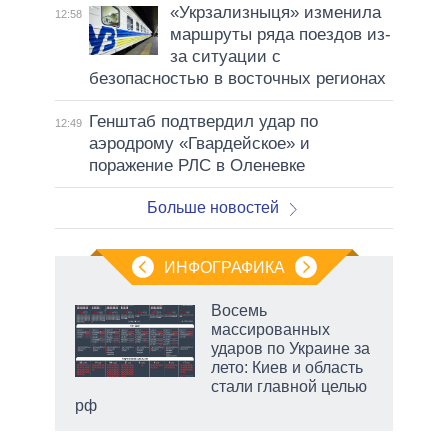
«Укрзализныця» изменила
12:58
маршруты ряда поездов из-
за ситуации с
безопасностью в восточных регионах
Генштаб подтвердил удар по
12:49
аэродрому «Гвардейское» и
поражение РЛС в Оленевке
Больше новостей
ИНФОГРАФИКА
Восемь
массированных
ударов по Украине за
лето: Киев и область
стали главной целью
рф