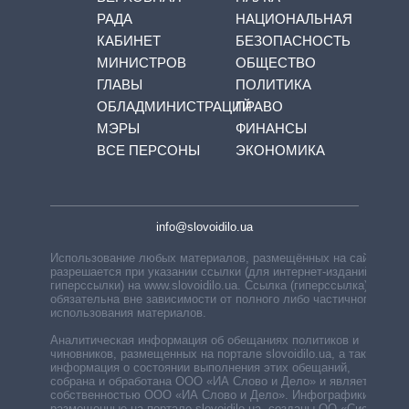
РАДА
НАЦИОНАЛЬНАЯ
КАБИНЕТ
БЕЗОПАСНОСТЬ
МИНИСТРОВ
ОБЩЕСТВО
ГЛАВЫ
ПОЛИТИКА
ОБЛАДМИНИСТРАЦИЙ
ПРАВО
МЭРЫ
ФИНАНСЫ
ВСЕ ПЕРСОНЫ
ЭКОНОМИКА
info@slovoidilo.ua
Использование любых материалов, размещённых на сайте,
разрешается при указании ссылки (для интернет-изданий —
гиперссылки) на www.slovoidilo.ua. Ссылка (гиперссылка)
обязательна вне зависимости от полного либо частичного
использования материалов.
Аналитическая информация об обещаниях политиков и
чиновников, размещенных на портале slovoidilo.ua, а также
информация о состоянии выполнения этих обещаний,
собрана и обработана ООО «ИА Слово и Дело» и является
собственностью ООО «ИА Слово и Дело». Инфографики,
размещенные на портале slovoidilo.ua, созданы ОО «Система