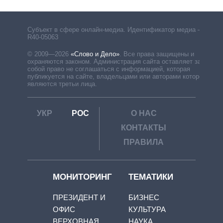
Субъект в сфере онлайн-медиа. Идентификатор медиа –
R40-05063
© 2009—2026
«Слово и Дело»
.
Все права защищены и
охраняются законом. Администрация сайта оставляет за
собой право не соглашаться с информацией, которая
публикуется на сайте, владельцами или авторами которой
являются третьи лица.
УКР
РОС
О НАС
КОНТАКТЫ
ПРАВИЛА
МОНИТОРИНГ
ТЕМАТИКИ
ПРЕЗИДЕНТ И
БИЗНЕС
ОФИС
КУЛЬТУРА
ВЕРХОВНАЯ
НАУКА