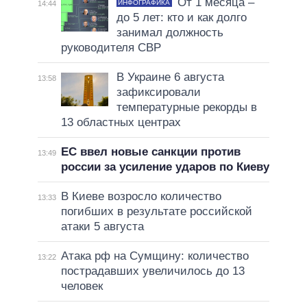
От 1 месяца –
ИНФОГРАФИКА
14:44
до 5 лет: кто и как долго
занимал должность
руководителя СВР
В Украине 6 августа
13:58
зафиксировали
температурные рекорды в
13 областных центрах
ЕС ввел новые санкции против
13:49
россии за усиление ударов по Киеву
В Киеве возросло количество
13:33
погибших в результате российской
атаки 5 августа
Атака рф на Сумщину: количество
13:22
пострадавших увеличилось до 13
человек