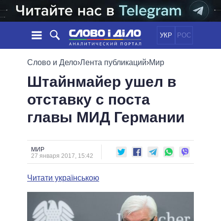
УКР
РОС
НОВОСТИ
Слово и Дело
›
Лента публикаций
›
Мир
Штайнмайер ушел в
ОБЕЩАНИЯ
ЛЕНТА
ПОЛИТИКА
отставку с поста
СОБЫТИЯ
ЭКОНОМИКА
ПОЛИТИКИ
главы МИД Германии
СТАТЬИ
ОБЩЕСТВО
ИНФОГРАФИКА
МНЕНИЯ
МИР
ВСЕ ПОЛИТИКИ
ОБЗОРЫ
ПРЕЗИДЕНТ И ОФИС
ВИДЕО
МИР
ДАЙДЖЕСТЫ
27 января 2017, 15:42
ВЕРХОВНАЯ РАДА
ПОДДЕРЖАТЬ
КАБИНЕТ МИНИСТРОВ
Читати українською
ГЛАВЫ ОБЛАДМИНИСТРАЦИЙ
СРАВНЕНИЕ ПОЛИТИКОВ
МЭРЫ
ВСЕ ПЕРСОНЫ