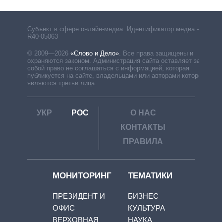
Субъект в сфере онлайн-медиа. Идентификатор медиа –
R40-05063
© 2009—2026
«Слово и Дело»
.
Все права защищены и
охраняются законом. Администрация сайта оставляет за
собой право не соглашаться с информацией, которая
публикуется на сайте, владельцами или авторами которой
являются третьи лица.
УКР
РОС
О НАС
КОНТАКТЫ
ПРАВИЛА
МОНИТОРИНГ
ТЕМАТИКИ
ПРЕЗИДЕНТ И
БИЗНЕС
ОФИС
КУЛЬТУРА
ВЕРХОВНАЯ
НАУКА