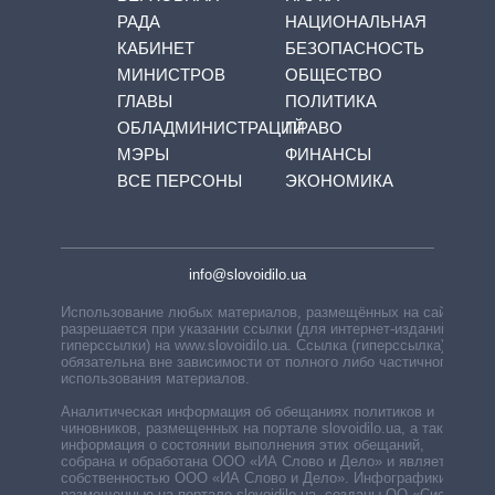
РАДА
НАЦИОНАЛЬНАЯ
КАБИНЕТ
БЕЗОПАСНОСТЬ
МИНИСТРОВ
ОБЩЕСТВО
ГЛАВЫ
ПОЛИТИКА
ОБЛАДМИНИСТРАЦИЙ
ПРАВО
МЭРЫ
ФИНАНСЫ
ВСЕ ПЕРСОНЫ
ЭКОНОМИКА
info@slovoidilo.ua
Использование любых материалов, размещённых на сайте,
разрешается при указании ссылки (для интернет-изданий —
гиперссылки) на www.slovoidilo.ua. Ссылка (гиперссылка)
обязательна вне зависимости от полного либо частичного
использования материалов.
Аналитическая информация об обещаниях политиков и
чиновников, размещенных на портале slovoidilo.ua, а также
информация о состоянии выполнения этих обещаний,
собрана и обработана ООО «ИА Слово и Дело» и является
собственностью ООО «ИА Слово и Дело». Инфографики,
размещенные на портале slovoidilo.ua, созданы ОО «Система