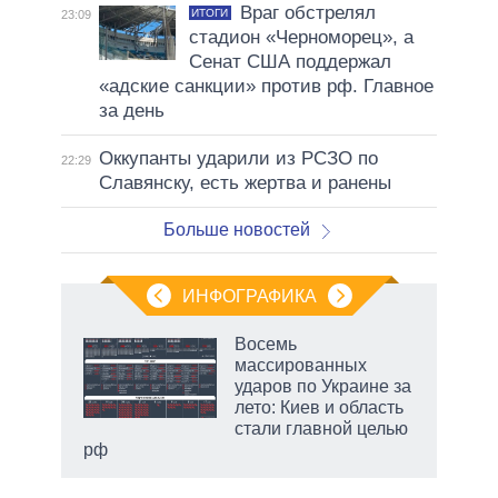
Враг обстрелял
ИТОГИ
23:09
стадион «Черноморец», а
Сенат США поддержал
«адские санкции» против рф. Главное
за день
Оккупанты ударили из РСЗО по
22:29
Славянску, есть жертва и ранены
Больше новостей
ИНФОГРАФИКА
 как
Восемь
чипы
массированных
ды и
ударов по Украине за
т на
лето: Киев и область
стали главной целью
рф