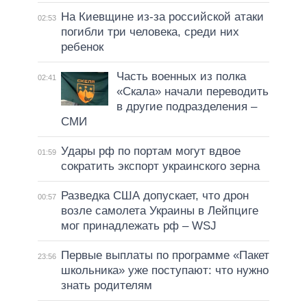
На Киевщине из-за российской атаки
02:53
погибли три человека, среди них
ребенок
Часть военных из полка
02:41
«Скала» начали переводить
в другие подразделения –
СМИ
Удары рф по портам могут вдвое
01:59
сократить экспорт украинского зерна
Разведка США допускает, что дрон
00:57
возле самолета Украины в Лейпциге
мог принадлежать рф – WSJ
Первые выплаты по программе «Пакет
23:56
школьника» уже поступают: что нужно
знать родителям