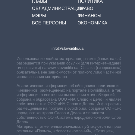
ГЛАВЫ
ПОЛИТИКА
ОБЛАДМИНИСТРАЦИЙ
ПРАВО
МЭРЫ
ФИНАНСЫ
ВСЕ ПЕРСОНЫ
ЭКОНОМИКА
info@slovoidilo.ua
Использование любых материалов, размещённых на сайте,
разрешается при указании ссылки (для интернет-изданий —
гиперссылки) на www.slovoidilo.ua. Ссылка (гиперссылка)
обязательна вне зависимости от полного либо частичного
использования материалов.
Аналитическая информация об обещаниях политиков и
чиновников, размещенных на портале slovoidilo.ua, а также
информация о состоянии выполнения этих обещаний,
собрана и обработана ООО «ИА Слово и Дело» и является
собственностью ООО «ИА Слово и Дело». Инфографики,
размещенные на портале slovoidilo.ua, созданы ОО «Система
народного контроля Слово и Дело» и являются
собственностью ОО «Система народного контроля Слово и
Дело».
Материалы, отмеченные значками, публикуются на правах
рекламы: «Промо», «Новости компаний», «Позиция»,