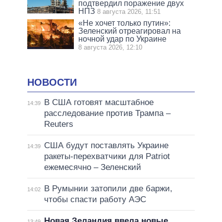
подтвердил поражение двух
НПЗ
8 августа 2026, 11:51
«Не хочет только путин»:
Зеленский отреагировал на
ночной удар по Украине
8 августа 2026, 12:10
НОВОСТИ
В США готовят масштабное
14:39
расследование против Трампа –
Reuters
США будут поставлять Украине
14:39
ракеты-перехватчики для Patriot
ежемесячно – Зеленский
В Румынии затопили две баржи,
14:02
чтобы спасти работу АЭС
Новая Зеландия ввела новые
13:49