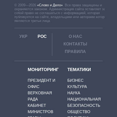
© 2009—2026
«Слово и Дело»
.
Все права защищены и
охраняются законом. Администрация сайта оставляет за
собой право не соглашаться с информацией, которая
публикуется на сайте, владельцами или авторами которой
являются третьи лица.
УКР
РОС
О НАС
КОНТАКТЫ
ПРАВИЛА
МОНИТОРИНГ
ТЕМАТИКИ
ПРЕЗИДЕНТ И
БИЗНЕС
ОФИС
КУЛЬТУРА
ВЕРХОВНАЯ
НАУКА
РАДА
НАЦИОНАЛЬНАЯ
КАБИНЕТ
БЕЗОПАСНОСТЬ
МИНИСТРОВ
ОБЩЕСТВО