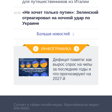
для путешественников из Италии
«Не хочет только путин»: Зеленский
12:10
отреагировал на ночной удар по
Украине
Больше новостей
ИНФОГРАФИКА
Дефицит памяти: как
вырос спрос на чипы
за последние годы и
ет
что прогнозируют на
2027-й
рф
Субъект в сфере онлайн-медиа. Идентификатор медиа –
R40-05063