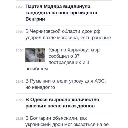
Партия Мадяра выдвинула
14:33
кандидата на пост президента
Венгрии
В Черниговской области дрон рф
14:09
ударил возле магазина, есть раненые
Удар по Харькову: мэр
13:53
сообщил о 37
пострадавших и 1
погибшем
В Румынии отвели угрозу для АЭС,
13:41
но ненадолго
В Одессе выросло количество
13:28
раненых после атаки дронов
В Болгарии объяснили, как
13:03
украинский дрон мог оказаться на ее