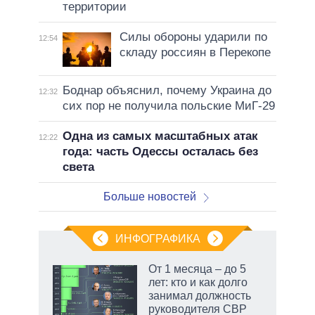
территории
Силы обороны ударили по
12:54
складу россиян в Перекопе
Боднар объяснил, почему Украина до
12:32
сих пор не получила польские МиГ-29
Одна из самых масштабных атак
12:22
года: часть Одессы осталась без
света
Больше новостей
ИНФОГРАФИКА
 как
От 1 месяца – до 5
чипы
лет: кто и как долго
ды и
занимал должность
т на
руководителя СВР