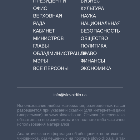
ПРЕЗИДЕНТ И
БИЗНЕС
ОФИС
КУЛЬТУРА
ВЕРХОВНАЯ
НАУКА
РАДА
НАЦИОНАЛЬНАЯ
КАБИНЕТ
БЕЗОПАСНОСТЬ
МИНИСТРОВ
ОБЩЕСТВО
ГЛАВЫ
ПОЛИТИКА
ОБЛАДМИНИСТРАЦИЙ
ПРАВО
МЭРЫ
ФИНАНСЫ
ВСЕ ПЕРСОНЫ
ЭКОНОМИКА
info@slovoidilo.ua
Использование любых материалов, размещённых на сайте,
разрешается при указании ссылки (для интернет-изданий —
гиперссылки) на www.slovoidilo.ua. Ссылка (гиперссылка)
обязательна вне зависимости от полного либо частичного
использования материалов.
Аналитическая информация об обещаниях политиков и
чиновников, размещенных на портале slovoidilo.ua, а также