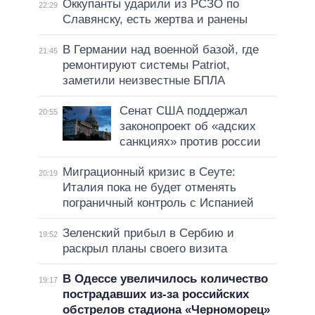
Оккупанты ударили из РСЗО по
22:29
Славянску, есть жертва и ранены
В Германии над военной базой, где
21:45
ремонтируют системы Patriot,
заметили неизвестные БПЛА
Сенат США поддержал
20:55
законопроект об «адских
санкциях» против россии
Миграционный кризис в Сеуте:
20:19
Италия пока не будет отменять
пограничный контроль с Испанией
Зеленский прибыл в Сербию и
19:52
раскрыл планы своего визита
В Одессе увеличилось количество
19:17
пострадавших из-за российских
обстрелов стадиона «Черноморец»