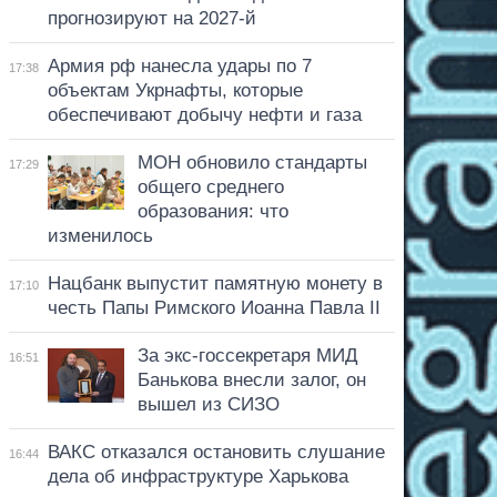
прогнозируют на 2027-й
Армия рф нанесла удары по 7
17:38
объектам Укрнафты, которые
обеспечивают добычу нефти и газа
МОН обновило стандарты
17:29
общего среднего
образования: что
изменилось
Нацбанк выпустит памятную монету в
17:10
честь Папы Римского Иоанна Павла II
За экс-госсекретаря МИД
16:51
Банькова внесли залог, он
вышел из СИЗО
ВАКС отказался остановить слушание
16:44
дела об инфраструктуре Харькова