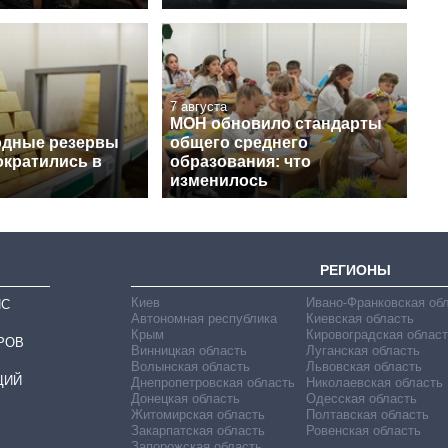
7 августа
МОН обновило стандарты
одные резервы
общего среднего
ократились в
образования: что
изменилось
РЕГИОНЫ
Киев
Ивано-Франковская об
ИС
Автономная республика
Киевская область
Крым
Кировоградская област
РОВ
Винницкая область
Луганская область
Волынская область
Львовская область
ЦИЙ
Днепропетровская область
Николаевская область
Донецкая область
Одесская область
Житомирская область
Полтавская область
Закарпатская область
Ровенская область
Запорожская область