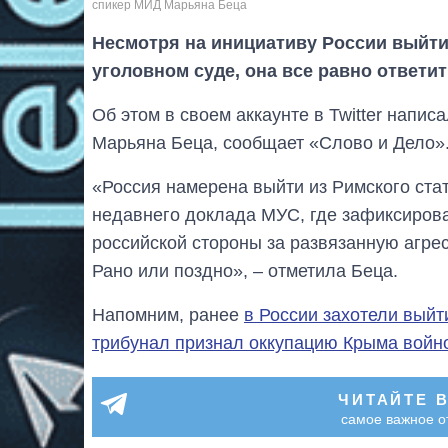
спикер МИД Марьяна Беца
Несмотря на инициативу России выйт
уголовном суде, она все равно ответит
Об этом в своем аккаунте в Twitter напи
Марьяна Беца, сообщает «Слово и Дело»
«Россия намерена выйти из Римского стат
недавнего доклада МУС, где зафиксирова
российской стороны за развязанную агре
Рано или поздно», – отметила Беца.
Напомним, ранее
в России захотели выйт
трибунал признал оккупацию Крыма войн
ЧИТАЙТЕ 
самое важное о