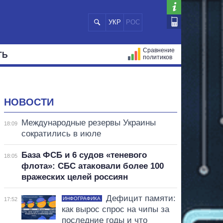
УКР
РОС
Сравнение
ТЬ
политиков
СТРАЦИЙ
МЭРЫ
ВСЕ ПЕРСОНЫ
НОВОСТИ
Международные резервы Украины
18:09
сократились в июле
База ФСБ и 6 судов «теневого
18:05
флота»: СБС атаковали более 100
вражеских целей россиян
Дефицит памяти:
ИНФОГРАФИКА
17:52
как вырос спрос на чипы за
последние годы и что