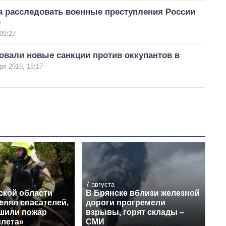
а расследовать военные преступления России
е
09:27
овали новые санкции против оккупантов в
ря 2016, 18:17
7 августа
ской области
В Брянске вблизи железной
елял спасателей,
дороги прогремели
ушили пожар
взрывы, горят склады –
илета»
СМИ