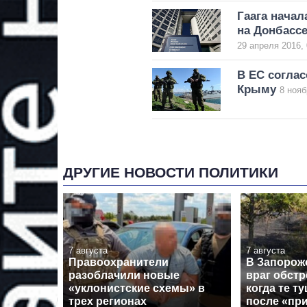
Гаага начал
на Донбасс
29 апреля 2016, 
В ЕС соглас
Крыму
8 нояб
ДРУГИЕ НОВОСТИ ПОЛИТИКИ
7 августа
7 августа
Правоохранители
В Запорож
разоблачили новые
враг обстр
«уклонистские схемы» в
когда те т
трех регионах
после «пр