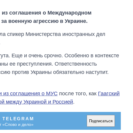
и из соглашения о Международном
 за военную агрессию в Украине.
сала спикер Министерства иностранных дел
.
ута. Еще и очень срочно. Особенно в контексте
ны ее преступления. Ответственность
ссию против Украины обязательно наступит.
и из соглашения о МУС
после того, как
Гаагский
От 1 месяца – до 5
ой между Украиной и Россией
.
лет: кто и как долго
занимал
должность
В TELEGRAM
Подписаться
руководителя СВР
т «Слово и дело»