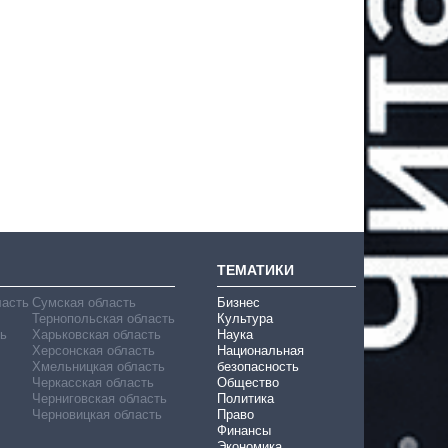
ТЕМАТИКИ
ласть
Сумская область
Бизнес
Тернопольская область
Культура
ь
Харьковская область
Наука
Херсонская область
Национальная
Хмельницкая область
безопасность
Черкасская область
Общество
Черниговская область
Политика
Черновицкая область
Право
Финансы
Экономика