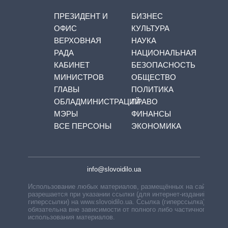
ПРЕЗИДЕНТ И
БИЗНЕС
ОФИС
КУЛЬТУРА
ВЕРХОВНАЯ
НАУКА
РАДА
НАЦИОНАЛЬНАЯ
КАБИНЕТ
БЕЗОПАСНОСТЬ
МИНИСТРОВ
ОБЩЕСТВО
ГЛАВЫ
ПОЛИТИКА
ОБЛАДМИНИСТРАЦИЙ
ПРАВО
МЭРЫ
ФИНАНСЫ
ВСЕ ПЕРСОНЫ
ЭКОНОМИКА
info@slovoidilo.ua
Использование любых материалов, размещённых на сайте,
разрешается при указании ссылки (для интернет-изданий —
гиперссылки) на www.slovoidilo.ua. Ссылка (гиперссылка)
обязательна вне зависимости от полного либо частичного
использования материалов.