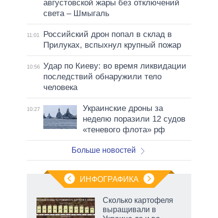
августовской жары без отключений
света – Шмыгаль
Российский дрон попал в склад в
11:01
Прилуках, вспыхнул крупный пожар
Удар по Киеву: во время ликвидации
10:56
последствий обнаружили тело
человека
Украинские дроны за
10:27
неделю поразили 12 судов
«теневого флота» рф
Больше новостей
ИНФОГРАФИКА
 как
Сколько картофеля
чипы
выращивали в