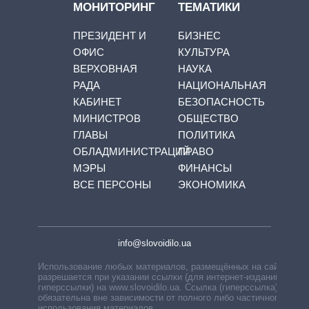
МОНИТОРИНГ
ТЕМАТИКИ
ПРЕЗИДЕНТ И
БИЗНЕС
ОФИС
КУЛЬТУРА
ВЕРХОВНАЯ
НАУКА
РАДА
НАЦИОНАЛЬНАЯ
КАБИНЕТ
БЕЗОПАСНОСТЬ
МИНИСТРОВ
ОБЩЕСТВО
ГЛАВЫ
ПОЛИТИКА
ОБЛАДМИНИСТРАЦИЙ
ПРАВО
МЭРЫ
ФИНАНСЫ
ВСЕ ПЕРСОНЫ
ЭКОНОМИКА
info@slovoidilo.ua
Использование любых материалов, размещённых на сайте,
разрешается при указании ссылки (для интернет-изданий —
гиперссылки) на www.slovoidilo.ua. Ссылка (гиперссылка)
обязательна вне зависимости от полного либо частичного
использования материалов.