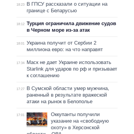
В ГПСУ рассказали о ситуации на
18:23
границе с Беларусью
Турция ограничила движение судов
18:12
в Черном море из-за атак
Украина получит от Сербии 2
18:01
миллиона евро: на что направят
Маск не дает Украине использовать
17:34
Starlink для ударов по рф и призывает
к соглашению
В Сумской области умер мужчина,
17:27
раненный в результате вражеской
атаки на рынок в Белополье
Оккупанты получили
17:01
указание на «свободную
охоту» в Херсонской