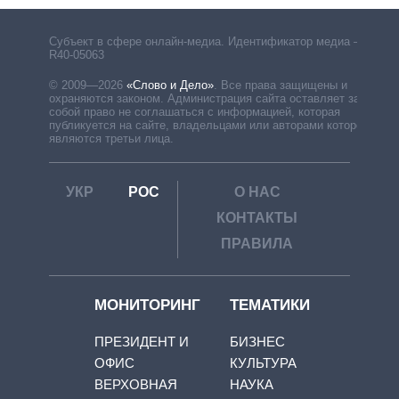
Субъект в сфере онлайн-медиа. Идентификатор медиа –
R40-05063
© 2009—2026
«Слово и Дело»
.
Все права защищены и
охраняются законом. Администрация сайта оставляет за
собой право не соглашаться с информацией, которая
публикуется на сайте, владельцами или авторами которой
являются третьи лица.
УКР
РОС
О НАС
КОНТАКТЫ
ПРАВИЛА
МОНИТОРИНГ
ТЕМАТИКИ
ПРЕЗИДЕНТ И
БИЗНЕС
ОФИС
КУЛЬТУРА
ВЕРХОВНАЯ
НАУКА