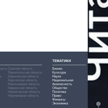
ТЕМАТИКИ
ласть
Сумская область
Бизнес
Тернопольская область
Культура
ь
Харьковская область
Наука
Херсонская область
Национальная
Хмельницкая область
безопасность
Черкасская область
Общество
Черниговская область
Политика
Черновицкая область
Право
Финансы
Экономика