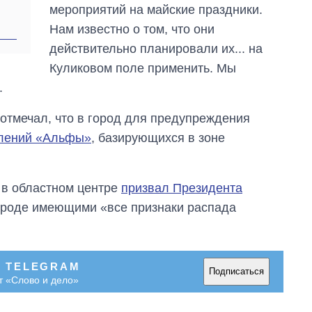
мероприятий на майские праздники.
Нам известно о том, что они
действительно планировали их... на
Куликовом поле применить. Мы
.
отмечал, что в город для предупреждения
елений «Альфы»
, базирующихся в зоне
и в областном центре
призвал Президента
городе имеющими «все признаки распада
В TELEGRAM
Подписаться
т «Слово и дело»
Экономика ИИ-
гигантов: сколько
стоят и