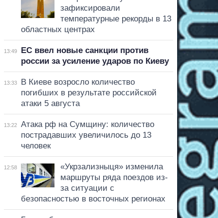
зафиксировали
температурные рекорды в 13
областных центрах
ЕС ввел новые санкции против
13:49
россии за усиление ударов по Киеву
В Киеве возросло количество
13:33
погибших в результате российской
атаки 5 августа
Атака рф на Сумщину: количество
13:22
пострадавших увеличилось до 13
человек
«Укрзализныця» изменила
12:58
маршруты ряда поездов из-
за ситуации с
безопасностью в восточных регионах