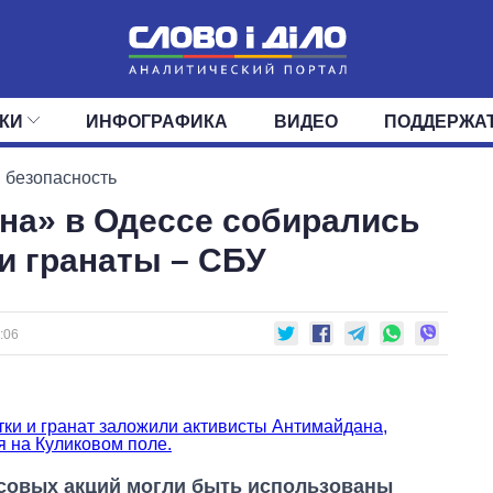
КИ
ИНФОГРАФИКА
ВИДЕО
ПОДДЕРЖА
ИС
ЛЕНТА
ВЕРХОВНАЯ РАДА
СОБЫТИЯ
СТАТЬИ
КАБИНЕТ МИНИСТРОВ
МНЕНИЯ
ОБЗОРЫ
ГЛАВЫ ОБЛАДМИНИ
ДАЙДЖЕСТЫ
 безопасность
на» в Одессе собирались
ПОЛИТИКА
ДЕПУТАТЫ
ЭКОНОМИКА
КОМИТЕТЫ
ФРАКЦИИ
ОБЩЕСТВО
ОКРУГА
МИР
и гранаты – СБУ
:06
ссовых акций могли быть использованы