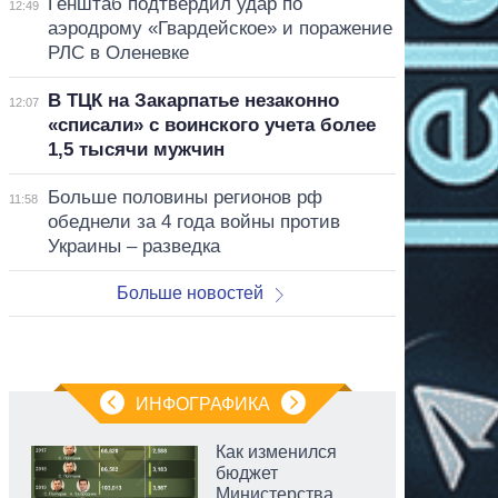
Генштаб подтвердил удар по
12:49
аэродрому «Гвардейское» и поражение
РЛС в Оленевке
В ТЦК на Закарпатье незаконно
12:07
«списали» с воинского учета более
1,5 тысячи мужчин
Больше половины регионов рф
11:58
обеднели за 4 года войны против
Украины – разведка
Больше новостей
ИНФОГРАФИКА
Как изменился
бюджет
Министерства