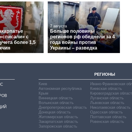
7 августа
акарпатье
Больше половины
«списали» с
регионов рф обеднели за 4
учета более 1,5
года войны против
жчин
Украины – разведка
РЕГИОНЫ
Киев
Ивано-Франковская об
ИС
Автономная республика
Киевская область
Крым
Кировоградская област
РОВ
Винницкая область
Луганская область
Волынская область
Львовская область
ЦИЙ
Днепропетровская область
Николаевская область
Донецкая область
Одесская область
Житомирская область
Полтавская область
Закарпатская область
Ровенская область
Запорожская область