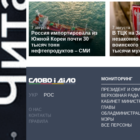
7 августа
7 августа
Россия импортировала из
В ТЦК на З
Южной Кореи почти 30
незаконно 
тысяч тонн
воинского 
нефтепродуктов – СМИ
тысячи му
МОНИТОРИНГ
ПРЕЗИДЕНТ И ОФ
УКР
РОС
ВЕРХОВНАЯ РАДА
КАБИНЕТ МИНИСТ
ГЛАВЫ
О НАС
ОБЛАДМИНИСТРА
КОНТАКТЫ
МЭРЫ
ПРАВИЛА
ВСЕ ПЕРСОНЫ