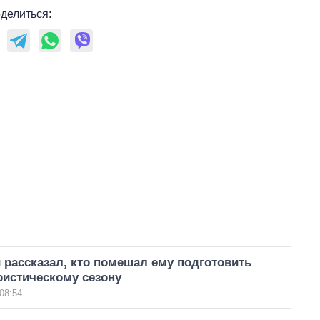
зарабатывают
делиться:
OpenAI и Anthropic
рассказал, кто помешал ему подготовить
ристическому сезону
08:54