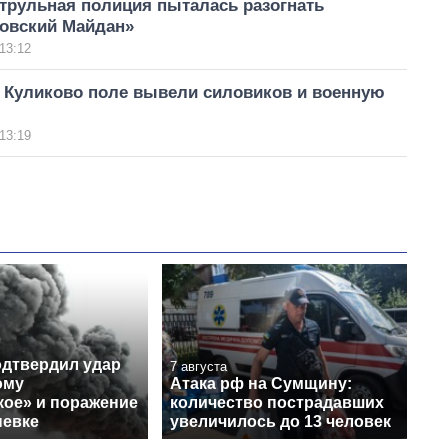
трульная полиция пыталась разогнать
новский Майдан»
13:12
а Куликово поле вывели силовиков и военную
13:19
одтвердил удар
7 августа
ому
Атака рф на Сумщину:
кое» и поражение
количество пострадавших
невке
увеличилось до 13 человек