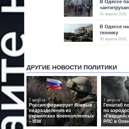
В Одессе па
«антитруха
26 апреля 2016, 
В Одессе н
технику
30 апреля 2016, 
ДРУГИЕ НОВОСТИ ПОЛИТИКИ
7 августа
7 августа
Россия формирует боевые
Генштаб п
подразделения из
по аэродр
украинских военнопленных
«Гвардейс
– ISW
РЛС в Оле