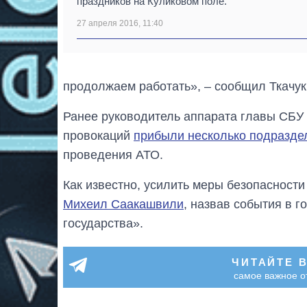
праздников на Куликовом поле.
27 апреля 2016, 11:40
продолжаем работать», – сообщил Ткачук
Ранее руководитель аппарата главы СБУ 
провокаций
прибыли несколько подразд
проведения АТО.
Как известно, усилить меры безопасност
Михеил Саакашвили
, назвав события в 
государства».
ЧИТАЙТЕ 
самое важное о