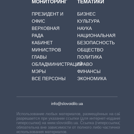
МОНИТОРИНГ
ТЕМАТИКИ
ПРЕЗИДЕНТ И
БИЗНЕС
ОФИС
КУЛЬТУРА
ВЕРХОВНАЯ
НАУКА
РАДА
НАЦИОНАЛЬНАЯ
КАБИНЕТ
БЕЗОПАСНОСТЬ
МИНИСТРОВ
ОБЩЕСТВО
ГЛАВЫ
ПОЛИТИКА
ОБЛАДМИНИСТРАЦИЙ
ПРАВО
МЭРЫ
ФИНАНСЫ
ВСЕ ПЕРСОНЫ
ЭКОНОМИКА
info@slovoidilo.ua
Использование любых материалов, размещённых на сайте,
разрешается при указании ссылки (для интернет-изданий —
гиперссылки) на www.slovoidilo.ua. Ссылка (гиперссылка)
обязательна вне зависимости от полного либо частичного
использования материалов.