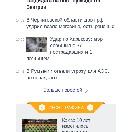
кандидата на пост президента
Венгрии
В Черниговской области дрон рф
14:09
ударил возле магазина, есть раненые
Удар по Харькову: мэр
13:53
сообщил о 37
пострадавших и 1
погибшем
В Румынии отвели угрозу для АЭС,
13:41
но ненадолго
Больше новостей
ИНФОГРАФИКА
 5
Как за 10 лет
го
изменилось
сть
количество