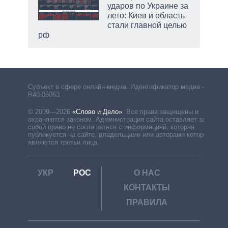
ударов по Украине за
лето: Киев и область
стали главной целью
рф
Субъект в сфере онлайн-медиа. Идентификатор медиа –
R40-05063
© 2009—2026
«Слово и Дело»
.
Все права защищены и
охраняются законом. Администрация сайта оставляет за
собой право не соглашаться с информацией, которая
публикуется на сайте, владельцами или авторами которой
являются третьи лица.
УКР
РОС
О НАС
КОНТАКТЫ
ПРАВИЛА