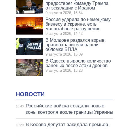
предостерег команду Трампа
от эскалации с Ираном
9 августа 2026, 15:34
Россия ударила по немецкому
бизнесу в Украине, есть
масштабные разрушения
9 августа 2026, 14:42
В Молдове раздался взрыв,
правоохранители нашли
обломки БПЛА
9 августа 2026, 15:09
В Одессе выросло количество
раненых после атаки дронов
9 августа 2026, 13:28
НОВОСТИ
Российские войска создали новые
16:43
зоны контроля возле границы Украины
В Косово депутат закидала премьер-
16:29