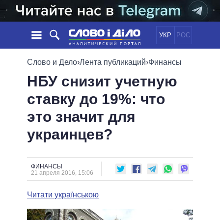
УКР
РОС
НОВОСТИ
Слово и Дело
›
Лента публикаций
›
Финансы
НБУ снизит учетную
ОБЕЩАНИЯ
ЛЕНТА
ПОЛИТИКА
ставку до 19%: что
СОБЫТИЯ
ЭКОНОМИКА
ПОЛИТИКИ
это значит для
СТАТЬИ
ОБЩЕСТВО
ИНФОГРАФИКА
МНЕНИЯ
МИР
ВСЕ ПОЛИТИКИ
украинцев?
ОБЗОРЫ
ПРЕЗИДЕНТ И ОФИС
ВИДЕО
ДАЙДЖЕСТЫ
ВЕРХОВНАЯ РАДА
ФИНАНСЫ
ПОДДЕРЖАТЬ
КАБИНЕТ МИНИСТРОВ
21 апреля 2016, 15:06
ГЛАВЫ ОБЛАДМИНИСТРАЦИЙ
СРАВНЕНИЕ ПОЛИТИКОВ
Читати українською
МЭРЫ
ВСЕ ПЕРСОНЫ