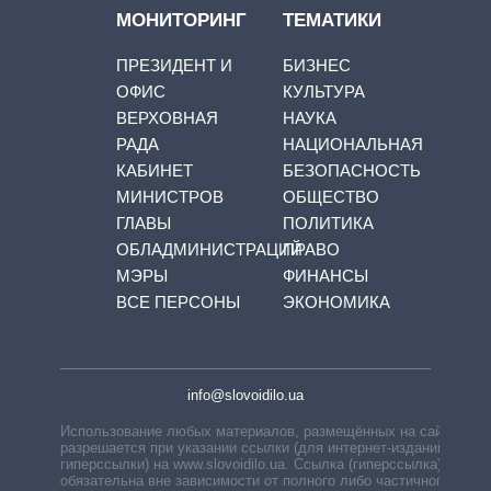
МОНИТОРИНГ
ТЕМАТИКИ
ПРЕЗИДЕНТ И
БИЗНЕС
ОФИС
КУЛЬТУРА
ВЕРХОВНАЯ
НАУКА
РАДА
НАЦИОНАЛЬНАЯ
КАБИНЕТ
БЕЗОПАСНОСТЬ
МИНИСТРОВ
ОБЩЕСТВО
ГЛАВЫ
ПОЛИТИКА
ОБЛАДМИНИСТРАЦИЙ
ПРАВО
МЭРЫ
ФИНАНСЫ
ВСЕ ПЕРСОНЫ
ЭКОНОМИКА
info@slovoidilo.ua
Использование любых материалов, размещённых на сайте,
разрешается при указании ссылки (для интернет-изданий —
гиперссылки) на www.slovoidilo.ua. Ссылка (гиперссылка)
обязательна вне зависимости от полного либо частичного