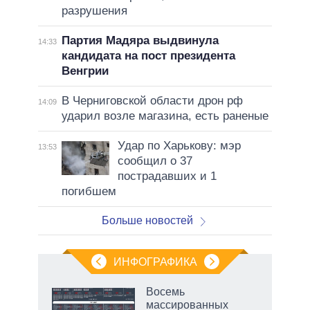
разрушения
Партия Мадяра выдвинула
14:33
кандидата на пост президента
Венгрии
В Черниговской области дрон рф
14:09
ударил возле магазина, есть раненые
Удар по Харькову: мэр
13:53
сообщил о 37
пострадавших и 1
погибшем
Больше новостей
ИНФОГРАФИКА
еля
Восемь
массированных