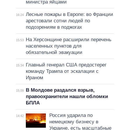
министра яйцами
Лесные пожары в Европе: во Франции
16:24
арестовали сотни людей по
подозрениям в поджогах
На Херсонщине расширили перечень
15:53
населенных пунктов для
обязательной эвакуации
Главный генерал США предостерег
15:34
команду Трампа от эскалации с
Ираном
В Молдове раздался взрыв,
15:09
правоохранители нашли обломки
БПЛА
Россия ударила по
14:42
немецкому бизнесу в
Украине, есть масштабные